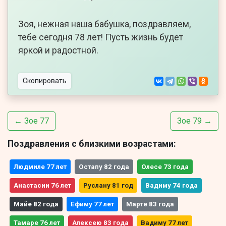
Зоя, нежная наша бабушка, поздравляем,
тебе сегодня 78 лет! Пусть жизнь будет
яркой и радостной.
Скопировать
← Зое 77
Зое 79 →
Поздравления с близкими возрастами:
Людмиле 77 лет
Остапу 82 года
Олесе 73 года
Анастасии 76 лет
Руслану 81 год
Вадиму 74 года
Майе 82 года
Ефиму 77 лет
Марте 83 года
Тамаре 76 лет
Алексею 83 года
Вадиму 77 лет