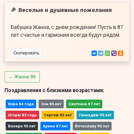
Веселые и душевные пожелания
🎉
Бабушка Жанна, с днём рождения! Пусть в 87
лет счастье и гармония всегда будут рядом.
Скопировать
← Жанне 86
Поздравления с близкими возрастами:
Вере 84 года
Зое 86 лет
Светлане 87 лет
Игорю 83 года
Сергею 85 лет
Геннадию 90 лет
Венере 90 лет
Арине 87 лет
Вячеславу 90 лет