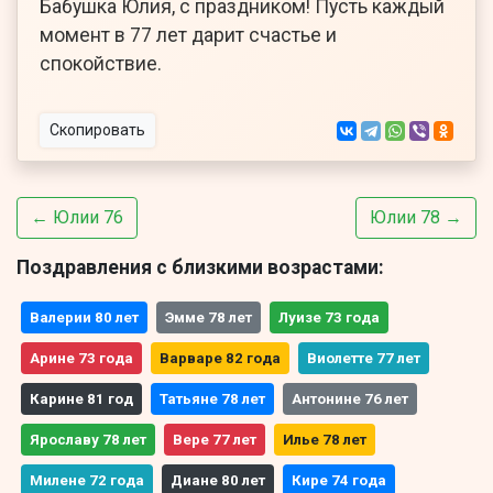
Бабушка Юлия, с праздником! Пусть каждый
момент в 77 лет дарит счастье и
спокойствие.
Скопировать
← Юлии 76
Юлии 78 →
Поздравления с близкими возрастами:
Валерии 80 лет
Эмме 78 лет
Луизе 73 года
Арине 73 года
Варваре 82 года
Виолетте 77 лет
Карине 81 год
Татьяне 78 лет
Антонине 76 лет
Ярославу 78 лет
Вере 77 лет
Илье 78 лет
Милене 72 года
Диане 80 лет
Кире 74 года