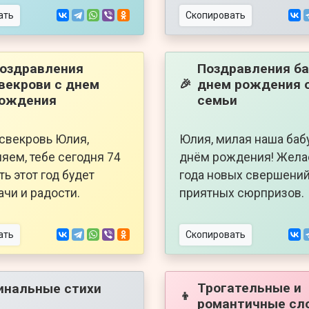
ать
Скопировать
оздравления
Поздравления ба
векрови с днем
днем рождения 
🎉
ождения
семьи
свекровь Юлия,
Юлия, милая наша бабу
яем, тебе сегодня 74
днём рождения! Жела
ть этот год будет
года новых свершений
ачи и радости.
приятных сюрпризов.
ать
Скопировать
Трогательные и
инальные стихи
👦
романтичные сл