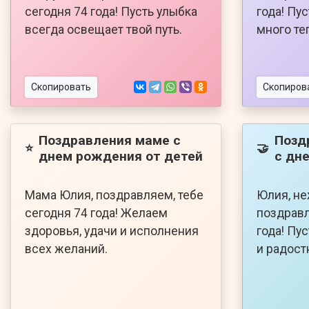
сегодня 74 года! Пусть улыбка
года! Пу
всегда освещает твой путь.
много те
Скопировать
Скопиров
Поздравления маме с
Позд
⭐
🤝
днем рождения от детей
с дн
Мама Юлия, поздравляем, тебе
Юлия, не
сегодня 74 года! Желаем
поздравл
здоровья, удачи и исполнения
года! Пу
всех желаний.
и радост