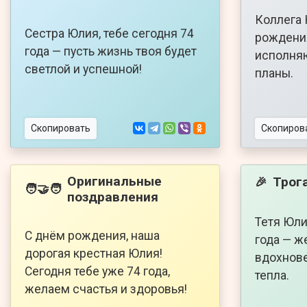
Коллега 
Сестра Юлия, тебе сегодня 74
рождения
года — пусть жизнь твоя будет
исполняю
светлой и успешной!
планы.
Скопировать
Скопиров
Оригинальные
Трог
🎉
🧑‍🤝‍🧑
поздравления
Тетя Юли
С днём рождения, наша
года — ж
дорогая крестная Юлия!
вдохнове
Сегодня тебе уже 74 года,
тепла.
желаем счастья и здоровья!