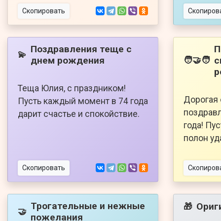
Скопировать
Скопиров
Поздравления теще с
П
💫
днем рождения
с
🧑‍🤝‍🧑
р
Теща Юлия, с праздником!
Дорогая 
Пусть каждый момент в 74 года
поздравл
дарит счастье и спокойствие.
года! Пус
полон уд
Скопировать
Скопиров
Трогательные и нежные
Ориг
🎁
🤝
пожелания