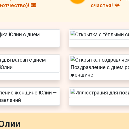
+отчество)! 🎹
счастья! 📯
Юлии