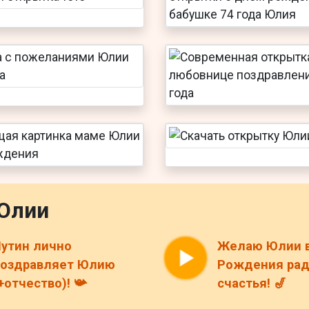
Юлии
утин лично
Желаю Юлии 
поздравляет Юлию
Рождения рад
+отчество)! 📯
счастья! 🎷