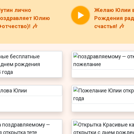
утин лично
Желаю Юлии 
поздравляет Юлию
Рождения рад
+отчество)! 🎶
счастья! 🎶