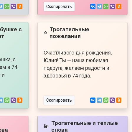
Скопировать
бушке с
Трогательные
⭐
от
пожелания
Счастливого дня рождения,
шка, с
Юлия! Ты — наша любимая
ем в 74
подруга, желаем радости и
 и
здоровья в 74 года.
Скопировать
Трогательные и теплые
💫
ова
слова