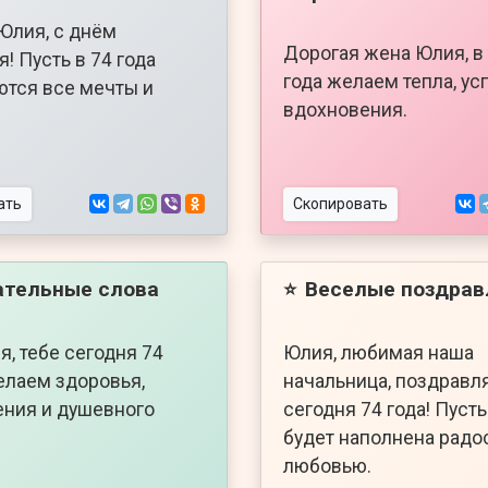
Юлия, с днём
Дорогая жена Юлия, в 
! Пусть в 74 года
года желаем тепла, ус
тся все мечты и
вдохновения.
ать
Скопировать
ательные слова
Веселые поздрав
⭐
я, тебе сегодня 74
Юлия, любимая наша
елаем здоровья,
начальница, поздравля
ния и душевного
сегодня 74 года! Пуст
будет наполнена радо
любовью.