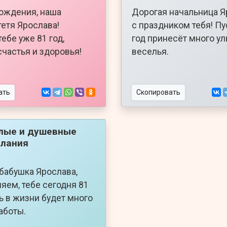
ождения, наша
Дорогая начальница Я
тетя Ярослава!
с праздником тебя! Пу
тебе уже 81 год,
год принесёт много ул
частья и здоровья!
веселья.
ать
Скопировать
лые и душевные
лания
бабушка Ярослава,
яем, тебе сегодня 81
ть в жизни будет много
заботы.