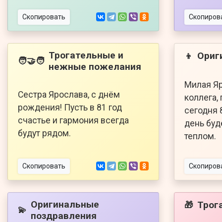
Скопировать
Скопиров
Трогательные и
Ориг
👦
🧑‍🤝‍🧑
нежные пожелания
Милая Яр
Сестра Ярослава, с днём
коллега,
рождения! Пусть в 81 год
сегодня 
счастье и гармония всегда
день буд
будут рядом.
теплом.
Скопировать
Скопиров
Оригинальные
Трог
🎁
💫
поздравления