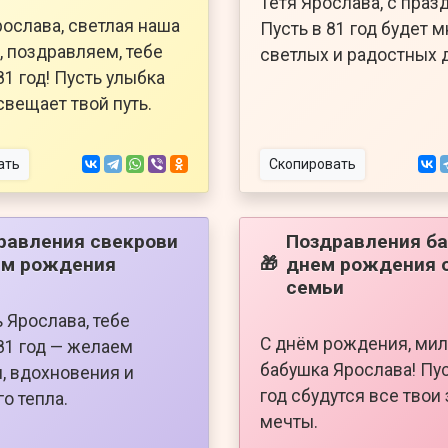
Тетя Ярослава, с праз
ослава, светлая наша
Пусть в 81 год будет м
, поздравляем, тебе
светлых и радостных 
81 год! Пусть улыбка
свещает твой путь.
ать
Скопировать
равления свекрови
Поздравления ба
ем рождения
днем рождения 
🎁
семьи
 Ярослава, тебе
С днём рождения, ми
81 год — желаем
бабушка Ярослава! Пус
, вдохновения и
год сбудутся все твои
о тепла.
мечты.