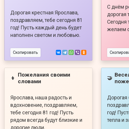
С днём р
Дорогая крестная Ярослава,
дорогая 
поздравляем, тебе сегодня 81
Сегодня 
год! Пусть каждый день будет
желаем с
наполнен светом и любовью.
Скопировать
Скопиров
Пожелания своими
Весе
👦
🤝
словами
поже
Ярослава, наша радость и
Дорогая 
вдохновение, поздравляем,
поздравл
тебе сегодня 81 год! Пусть
год! Пус
рядом всегда будут близкие и
тепла и 
дорогие люди.