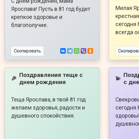
С днём рождения, мама
Милая Яр
Ярослава! Пусть в 81 год будет
крестная
крепкое здоровье и
сегодня 
благополучие.
всегда о
Скопировать
Скопиров
Поздравления теще с
Позд
🎉
💫
днем рождения
с дн
Теща Ярослава, в твой 81 год
Свекровь
желаем здоровья, радости и
сегодня 
душевного спокойствия.
здоровья
душевног