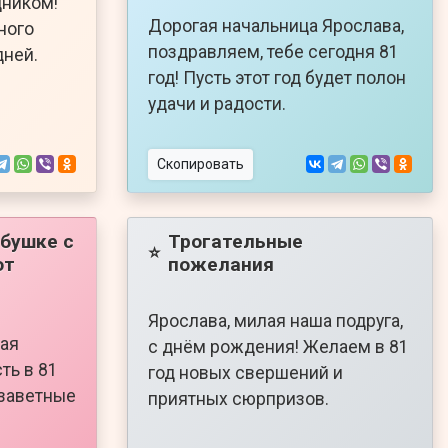
дником!
Дорогая начальница Ярослава,
ного
поздравляем, тебе сегодня 81
дней.
год! Пусть этот год будет полон
удачи и радости.
Скопировать
бушке с
Трогательные
⭐
от
пожелания
Ярослава, милая наша подруга,
лая
с днём рождения! Желаем в 81
ть в 81
год новых свершений и
 заветные
приятных сюрпризов.