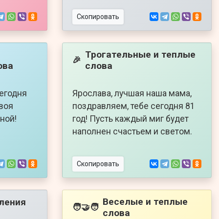
Скопировать
Трогательные и теплые
🎉
ова
слова
сегодня
Ярослава, лучшая наша мама,
твоя
поздравляем, тебе сегодня 81
ной!
год! Пусть каждый миг будет
наполнен счастьем и светом.
Скопировать
Веселые и теплые
ления
🧑‍🤝‍🧑
слова