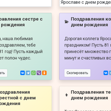
равления сестре с
Поздравления ко
💫
 рождения
днем рождения
, наша любимая
Дорогая коллега Яросл
поздравляем, тебе
праздником! Пусть 81 
81 год! Пусть каждый
принесёт множество 
ет полон чудес.
минут и счастливых вс
ать
Скопировать
оздравления
Поздравления те
👦
рестной с днем
днем рождения
ождения