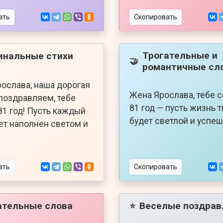
ать
Скопировать
Трогательные и
инальные стихи
🤝
романтичные сл
ослава, наша дорогая
Жена Ярослава, тебе 
 поздравляем, тебе
81 год — пусть жизнь 
81 год! Пусть каждый
будет светлой и успеш
ет наполнен светом и
ать
Скопировать
ательные слова
Веселые поздрав
⭐