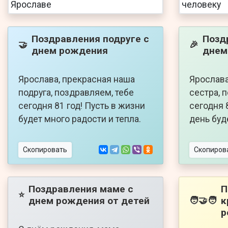
Поздравления подруге с
Позд
🤝
🎉
днем рождения
днем
Ярослава, прекрасная наша
Ярослава
подруга, поздравляем, тебе
сестра, 
сегодня 81 год! Пусть в жизни
сегодня 
будет много радости и тепла.
день буд
Скопировать
Скопиров
Поздравления маме с
П
⭐
днем рождения от детей
к
🧑‍🤝‍🧑
р