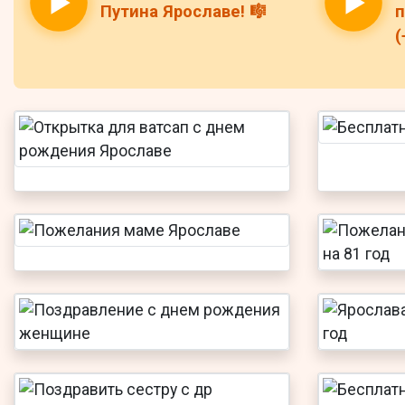
Путина Ярославе! 🎼
п
(