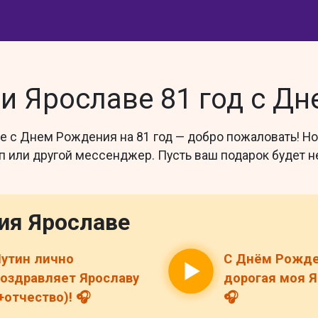
 Ярославе 81 год с Д
е с Днем Рождения на 81 год — добро пожаловать! Но
сап или другой мессенджер. Пусть ваш подарок буде
ия Ярославе
утин лично
С Днём Рожде
оздравляет Ярославу
дорогая моя Я
+отчество)! 🎧
🎧