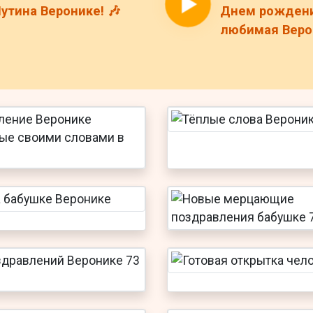
утина Веронике! 🎶
Днем рождени
любимая Верон