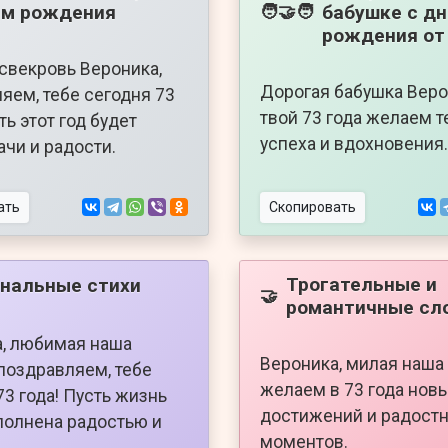
ем рождения
бабушке с д
🧑‍🤝‍🧑
рождения от
свекровь Вероника,
Дорогая бабушка Веро
яем, тебе сегодня 73
твой 73 года желаем т
ть этот год будет
успеха и вдохновения.
ачи и радости.
ать
Скопировать
Трогательные и
нальные стихи
🤝
романтичные сл
, любимая наша
Вероника, милая наша
 поздравляем, тебе
желаем в 73 года нов
73 года! Пусть жизнь
достижений и радост
полнена радостью и
моментов.
.