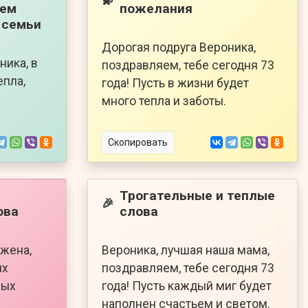
💫
нем
пожелания
 семьи
Дорогая подруга Вероника,
ника, в
поздравляем, тебе сегодня 73
епла,
года! Пусть в жизни будет
много тепла и заботы.
Скопировать
Трогательные и теплые
🎉
ова
слова
 жена,
Вероника, лучшая наша мама,
ых
поздравляем, тебе сегодня 73
ных
года! Пусть каждый миг будет
наполнен счастьем и светом.