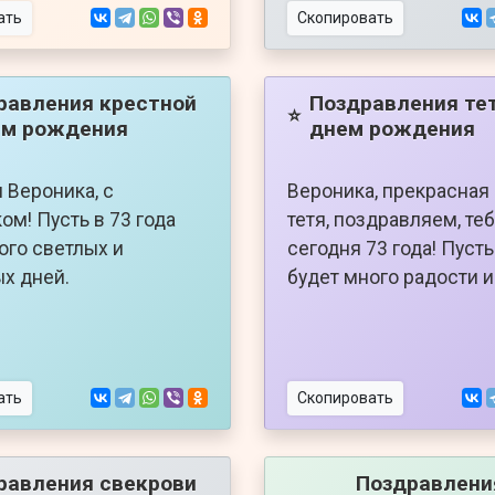
ать
Скопировать
равления крестной
Поздравления тет
⭐
ем рождения
днем рождения
 Вероника, с
Вероника, прекрасная
ом! Пусть в 73 года
тетя, поздравляем, те
ого светлых и
сегодня 73 года! Пуст
х дней.
будет много радости и
ать
Скопировать
равления свекрови
Поздравлени