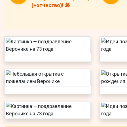
(+отчество)! 🎤