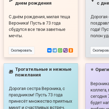
🎉
👦
днем рождения
с дн
С днём рождения, милая теща
Дорогая 
Вероника! Пусть в 73 года
поздравл
сбудутся все твои заветные
года! Пус
мечты.
полон уд
Скопировать
Скопиров
Трогательные и нежные
Ориги
⭐
🎁
пожелания
Вероника
Дорогая сестра Вероника, с
коллега,
праздником! Пусть 73 года
сегодня 
принесёт множество приятных
будет на
минут и счастливых встреч.
любовью