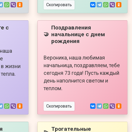
Скопировать
е с
Поздравления
начальнице с днем
🤝
рождения
 наша
Вероника, наша любимая
бе
начальница, поздравляем, тебе
ь в жизни
сегодня 73 года! Пусть каждый
 тепла.
день наполнится светом и
теплом.
Скопировать
я
Трогательные