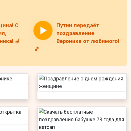
щина! С
Путин передаёт
я,
поздравление
ика! 🎷
Веронике от любимого!
🎵