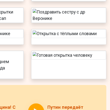
щина! С
Путин передаёт