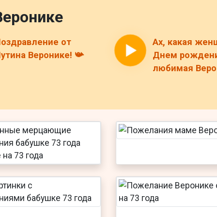
Веронике
оздравление от
Ах, какая жен
утина Веронике! 📯
Днем рождени
любимая Верон