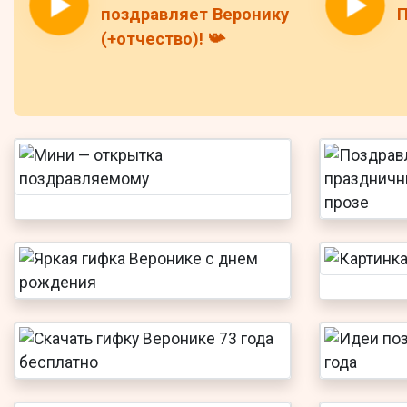
поздравляет Веронику
П
(+отчество)! 📯