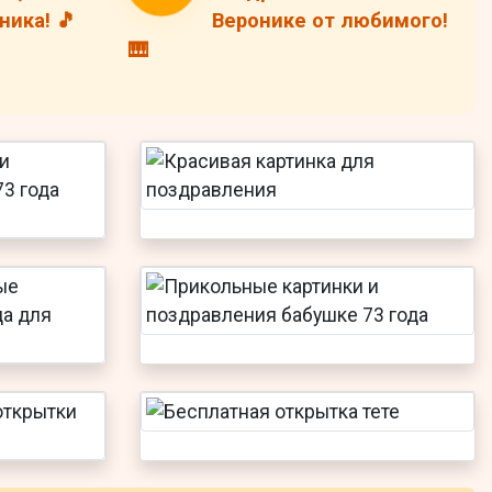
ика! 🎵
Веронике от любимого!
🎹