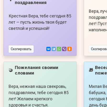
поздравления
Вера, лу
Крестная Вера, тебе сегодня 85
поздравл
лет — пусть жизнь твоя будет
лет! Пус
светлой и успешной!
наполнен
Скопировать
Скопиров
Пожелания своими
Весе
🤝
🎁
словами
поже
Вера, нежная наша свекровь,
Милая Ве
поздравляем, тебе сегодня 85
бабушка,
лет! Желаем крепкого
сегодня 
здоровья и счастья.
день буд