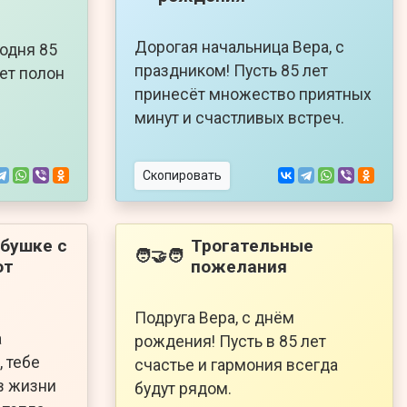
Дорогая начальница Вера, с
годня 85
праздником! Пусть 85 лет
дет полон
принесёт множество приятных
минут и счастливых встреч.
Скопировать
бушке с
Трогательные
🧑‍🤝‍🧑
от
пожелания
Подруга Вера, с днём
а
рождения! Пусть в 85 лет
 тебе
счастье и гармония всегда
 в жизни
будут рядом.