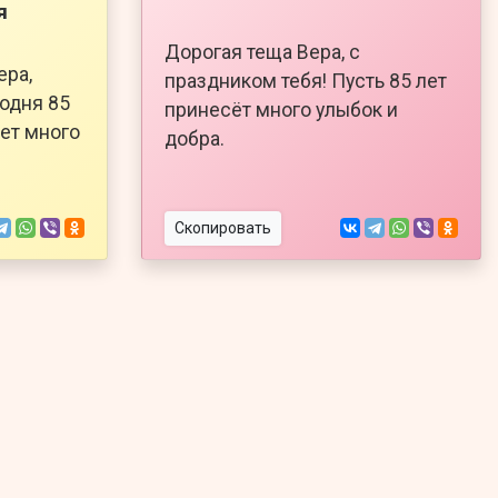
я
Дорогая теща Вера, с
ера,
праздником тебя! Пусть 85 лет
годня 85
принесёт много улыбок и
дет много
добра.
Скопировать