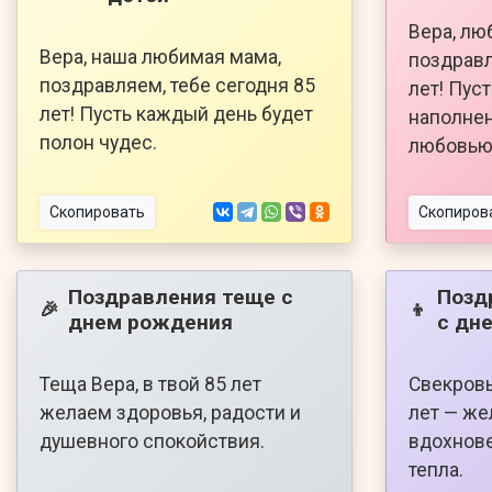
Вера, лю
Вера, наша любимая мама,
поздравл
поздравляем, тебе сегодня 85
лет! Пус
лет! Пусть каждый день будет
наполнен
полон чудес.
любовью
Скопировать
Скопиров
Поздравления теще с
Позд
🎉
👦
днем рождения
с дн
Теща Вера, в твой 85 лет
Свекровь
желаем здоровья, радости и
лет — же
душевного спокойствия.
вдохнове
тепла.