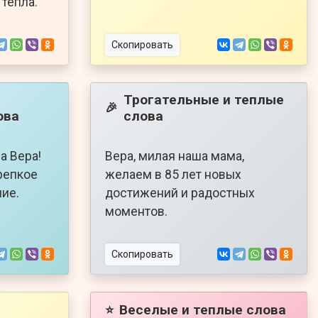
 тепла.
Скопировать
Трогательные и теплые
🎉
ова
слова
а Вера!
Вера, милая наша мама,
крепкое
желаем в 85 лет новых
чие.
достижений и радостных
моментов.
Скопировать
Веселые и теплые слова
⭐