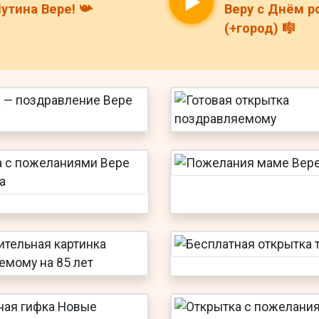
утина Вере! 📯
Веру с Днём 
(+город) 🎼