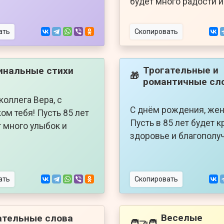
будет много радости и
ать
Скопировать
Трогательные и
инальные стихи
🎁
романтичные сл
коллега Вера, с
С днём рождения, жен
ом тебя! Пусть 85 лет
Пусть в 85 лет будет 
 много улыбок и
здоровье и благополу
ать
Скопировать
Веселые
ательные слова
🧑‍🤝‍🧑