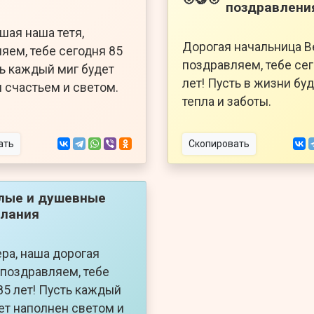
поздравлени
чшая наша тетя,
Дорогая начальница В
яем, тебе сегодня 85
поздравляем, тебе се
ть каждый миг будет
лет! Пусть в жизни бу
 счастьем и светом.
тепла и заботы.
ать
Скопировать
лые и душевные
лания
ра, наша дорогая
 поздравляем, тебе
85 лет! Пусть каждый
ет наполнен светом и