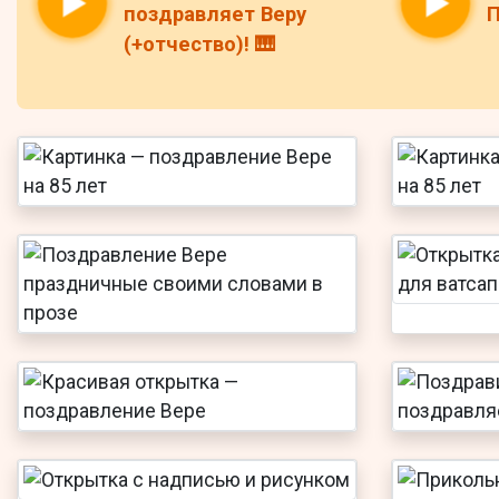
поздравляет Веру
П
(+отчество)! 🎹