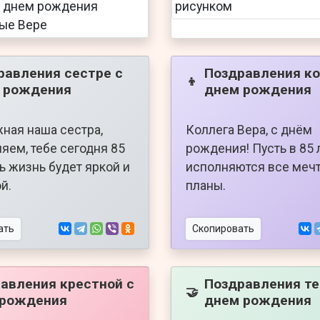
равления сестре с
Поздравления ко
👦
 рождения
днем рождения
жная наша сестра,
Коллега Вера, с днём
яем, тебе сегодня 85
рождения! Пусть в 85 
ть жизнь будет яркой и
исполняются все меч
й.
планы.
ать
Скопировать
авления крестной с
Поздравления те
🤝
 рождения
днем рождения