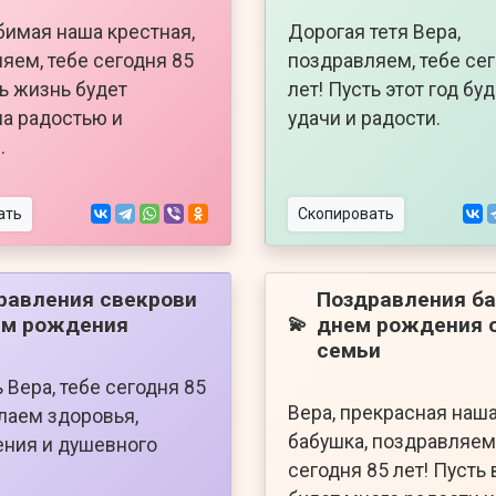
бимая наша крестная,
Дорогая тетя Вера,
яем, тебе сегодня 85
поздравляем, тебе се
ть жизнь будет
лет! Пусть этот год бу
а радостью и
удачи и радости.
.
ать
Скопировать
равления свекрови
Поздравления ба
ем рождения
днем рождения 
💫
семьи
 Вера, тебе сегодня 85
Вера, прекрасная наш
лаем здоровья,
бабушка, поздравляем,
ния и душевного
сегодня 85 лет! Пусть