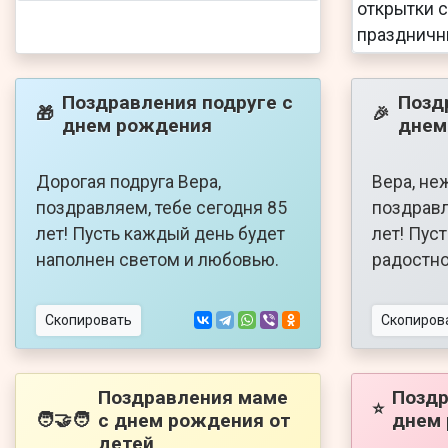
Поздравления подруге с
Позд
🎁
🎉
днем рождения
днем
Дорогая подруга Вера,
Вера, не
поздравляем, тебе сегодня 85
поздравл
лет! Пусть каждый день будет
лет! Пус
наполнен светом и любовью.
радостно
Скопировать
Скопиров
Поздравления маме
Поздр
⭐
с днем рождения от
днем
🧑‍🤝‍🧑
детей