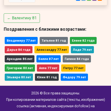
← Валентину 81
Поздравления с близкими возрастами:
Владимиру 77 лет
Татьяне 81 год
Елене 82 года
Дарье 84 года
Александру 77 лет
Ладе 79 лет
Аркадию 86 лет
Белле 87 лет
Галине 84 года
Григорию 80 лет
Алле 77 лет
Петру 77 лет
Эльвире 80 лет
Юлии 81 год
Федору 79 лет
2026 © Все права защищены.
При копировании материалов сайта (тексты, изображения)
ссылка (активная, индексируемая dofollow) на