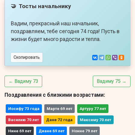
Тосты начальнику
🤝
Вадим, прекрасный наш начальник,
поздравляем, тебе сегодня 74 года! Пусть в
жизни будет много радости и тепла.
Скопировать
← Вадиму 73
Вадиму 75 →
Поздравления с близкими возрастами:
Иосифу 73 года
Марте 69 лет
Артуру 77 лет
Василию 70 лет
Дане 72 года
Максиму 70 лет
Нине 69 лет
Диане 69 лет
Нонне 79 лет