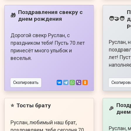
Поздравления свекру с
П
🎁
днем рождения
д
🧑‍🤝‍🧑
р
Дорогой свекр Руслан, с
Руслан, 
праздником тебя! Пусть 70 лет
поздравл
принесёт много улыбок и
лет! Пус
веселья.
наполняе
Скопировать
Скопиров
Позд
Тосты брату
⭐
🎉
днем
Руслан, любимый наш брат,
Руслан, 
поздравляем, тебе сегодня 70