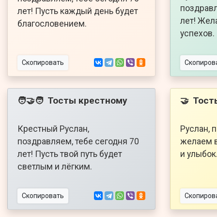
поздравл
лет! Пусть каждый день будет
лет! Жел
благословением.
успехов.
Скопировать
Скопиров
Тосты крестному
Тост
🧑‍🤝‍🧑
🤝
Крестный Руслан,
Руслан, 
поздравляем, тебе сегодня 70
желаем в
лет! Пусть твой путь будет
и улыбок
светлым и лёгким.
Скопировать
Скопиров