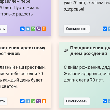
здравляем, тебе
уже 70 лет, желаем сч
70 лет! Пусть жизнь
здоровья!
 только радость.
ать
Скопировать
авления крестному
Поздравления дя
🎉
естников
днем рождения
славный наш крестный,
С днём рождения, дяд
яем, тебе сегодня 70
Желаем здоровья, сча
ть каждый день будет
долгих лет в 70 лет.
 светом.
ать
Скопировать