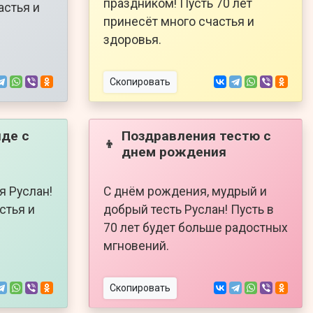
праздником! Пусть 70 лет
астья и
принесёт много счастья и
здоровья.
Скопировать
де с
Поздравления тестю с
👦
днем рождения
я Руслан!
С днём рождения, мудрый и
стья и
добрый тесть Руслан! Пусть в
70 лет будет больше радостных
мгновений.
Скопировать