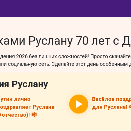
ами Руслану 70 лет с 
ждения 2026 без лишних сложностей! Просто скачайт
и социальную сеть. Сделайте этот день особенным д
ия Руслану
утин лично
Весёлое позд
оздравляет Руслана
для Руслана! 
+отчество)! 🎼