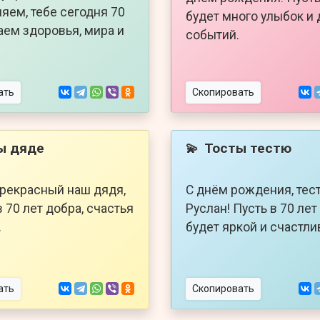
яем, тебе сегодня 70
будет много улыбок и
аем здоровья, мира и
событий.
ать
Скопировать
ы дяде
Тосты тестю
💫
прекрасный наш дядя,
С днём рождения, тес
 70 лет добра, счастья
Руслан! Пусть в 70 ле
.
будет яркой и счастли
ать
Скопировать