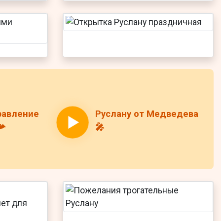
равление
Руслану от Медведева
📯
🎤