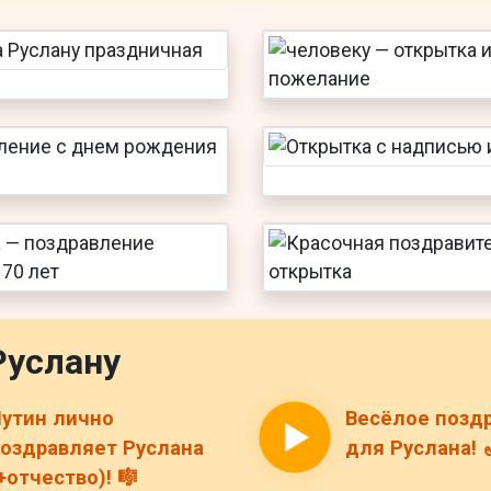
Руслану
утин лично
Весёлое позд
оздравляет Руслана
для Руслана! 
+отчество)! 🎼