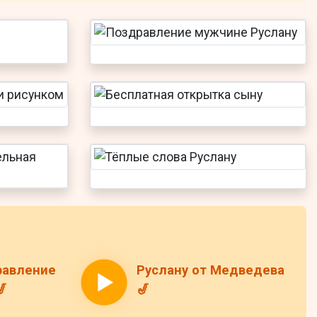
равление
Руслану от Медведева
🎷
🎷