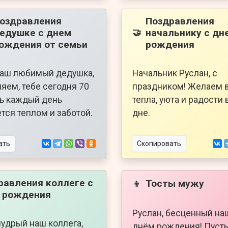
оздравления
Поздравления
едушке с днем
начальнику с дн
🤝
ождения от семьи
рождения
наш любимый дедушка,
Начальник Руслан, с
яем, тебе сегодня 70
праздником! Желаем в
ть каждый день
тепла, уюта и радости
тся теплом и заботой.
дне.
ать
Скопировать
равления коллеге с
Тосты мужу
👦
 рождения
Руслан, бесценный на
мудрый наш коллега,
днём рождения! Пусть 