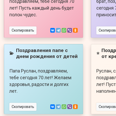
поздравляем, тебе сегодня 70
брат, по
лет! Пусть каждый день будет
сегодня 
полон чудес.
приносит
Скопировать
Скопиров
Поздравления папе с
Поздр
💫
⭐
днем рождения от детей
от кр
Папа Руслан, поздравляем,
Руслан, 
тебе сегодня 70 лет! Желаем
поздравл
здоровья, радости и долгих
лет! Пус
лет.
наполнен
Скопировать
Скопиров