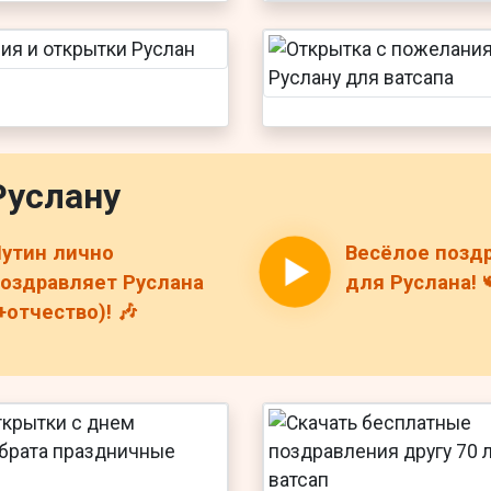
Руслану
утин лично
Весёлое позд
оздравляет Руслана
для Руслана! 
+отчество)! 🎶