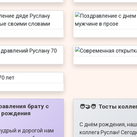
равления брату с
Тосты колле
🧑‍🤝‍🧑
 рождения
С днём рождения, наш
мудрый и дорогой нам
коллега Руслан! Сегод