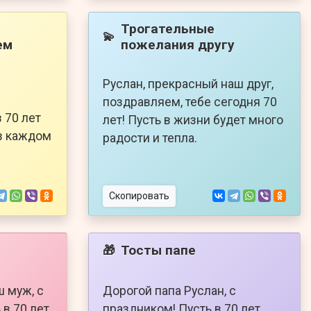
Трогательные
💫
ем
пожелания другу
Руслан, прекрасный наш друг,
поздравляем, тебе сегодня 70
 70 лет
лет! Пусть в жизни будет много
 в каждом
радости и тепла.
Скопировать
Тосты папе
🎁
ш муж, с
Дорогой папа Руслан, с
в 70 лет
праздником! Пусть в 70 лет