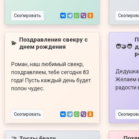
Скопировать
Скопиров
Поздравления свекру с
П
💫
днем рождения
д
🧑‍🤝‍🧑
р
Роман, наш любимый свекр,
Дедушка 
поздравляем, тебе сегодня 83
Желаем в
года! Пусть каждый день будет
радости 
полон чудес.
Скопировать
Скопиров
Позд
Тосты брату
🤝