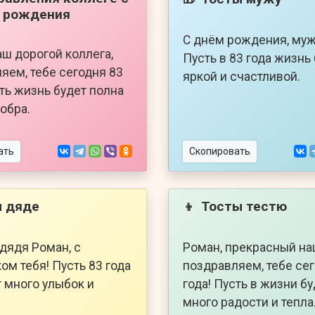
 рождения
С днём рождения, муж
аш дорогой коллега,
Пусть в 83 года жизнь
яем, тебе сегодня 83
яркой и счастливой.
сть жизнь будет полна
добра.
ать
Скопировать
 дяде
Тосты тестю
👦
дядя Роман, с
Роман, прекрасный наш
ом тебя! Пусть 83 года
поздравляем, тебе се
 много улыбок и
года! Пусть в жизни б
много радости и тепла