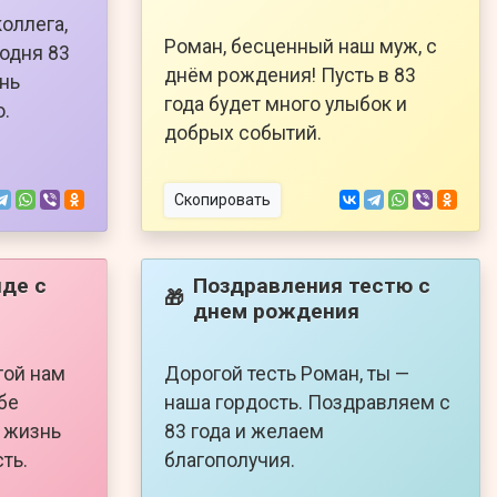
оллега,
Роман, бесценный наш муж, с
годня 83
днём рождения! Пусть в 83
ень
года будет много улыбок и
о.
добрых событий.
Скопировать
де с
Поздравления тестю с
🎁
днем рождения
гой нам
Дорогой тесть Роман, ты —
бе
наша гордость. Поздравляем с
ь жизнь
83 года и желаем
ть.
благополучия.