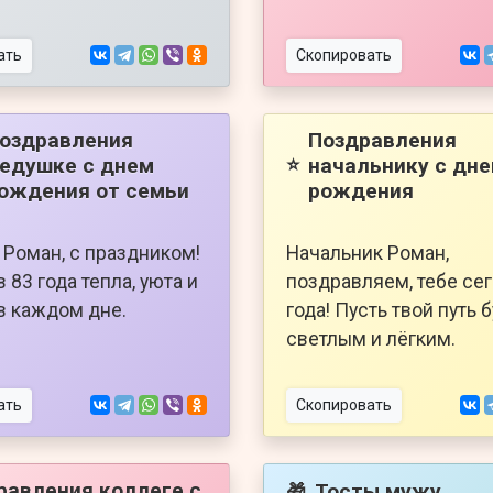
ать
Скопировать
оздравления
Поздравления
едушке с днем
начальнику с дн
⭐
ождения от семьи
рождения
Роман, с праздником!
Начальник Роман,
 83 года тепла, уюта и
поздравляем, тебе се
в каждом дне.
года! Пусть твой путь 
светлым и лёгким.
ать
Скопировать
равления коллеге с
Тосты мужу
🎁