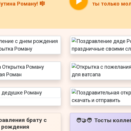
утина Роману! 🎼
ты только мол
равления брату с
Тосты колле
🧑‍🤝‍🧑
 рождения