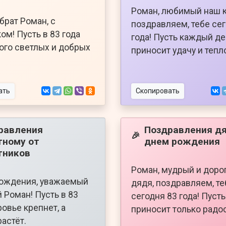
Роман, любимый наш к
брат Роман, с
поздравляем, тебе се
ом! Пусть в 83 года
года! Пусть каждый д
ого светлых и добрых
приносит удачу и тепл
ать
Скопировать
равления
Поздравления дя
🎉
тному от
днем рождения
тников
Роман, мудрый и доро
рождения, уважаемый
дядя, поздравляем, те
 Роман! Пусть в 83
сегодня 83 года! Пуст
ровье крепнет, а
приносит только радос
растёт.