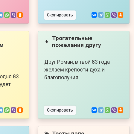
Скопировать
Трогательные
👦
ем
пожелания другу
Друг Роман, в твой 83 года
желаем крепости духа и
годня 83
благополучия.
будет
Скопировать
Тосты папе
💫