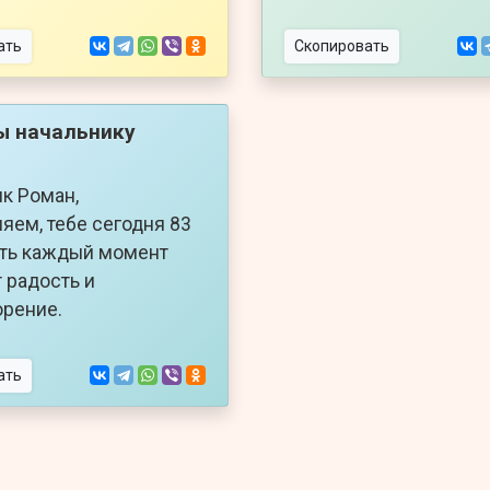
ать
Скопировать
ы начальнику
к Роман,
яем, тебе сегодня 83
сть каждый момент
 радость и
рение.
ать