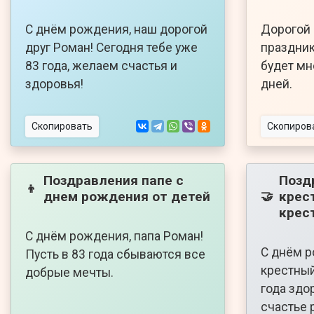
С днём рождения, наш дорогой
Дорогой 
друг Роман! Сегодня тебе уже
праздник
83 года, желаем счастья и
будет мн
здоровья!
дней.
Скопировать
Скопиров
Поздравления папе с
Позд
👦
днем рождения от детей
крес
🤝
крес
С днём рождения, папа Роман!
С днём 
Пусть в 83 года сбываются все
крестный
добрые мечты.
года здо
счастье 