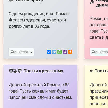
🎉
днем
С днём рождения, брат Роман!
Роман, н
Желаем здоровья, счастья и
поздравл
долгих лет в 83 года.
года! Пу
света и 
Скопировать
Скопиров
Тосты крестному
Тосты
🧑‍🤝‍🧑
⭐
Дорогой крестный Роман, с 83
Дорогой 
года! Пусть каждый миг будет
праздник
наполнен смыслом и счастьем.
принесёт
веселья.