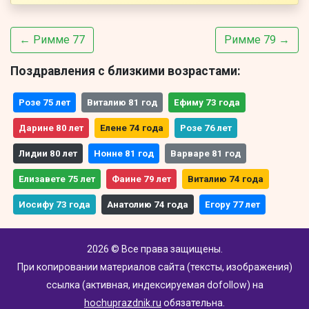
← Римме 77
Римме 79 →
Поздравления с близкими возрастами:
Розе 75 лет
Виталию 81 год
Ефиму 73 года
Дарине 80 лет
Елене 74 года
Розе 76 лет
Лидии 80 лет
Нонне 81 год
Варваре 81 год
Елизавете 75 лет
Фаине 79 лет
Виталию 74 года
Иосифу 73 года
Анатолию 74 года
Егору 77 лет
2026 © Все права защищены.
При копировании материалов сайта (тексты, изображения)
ссылка (активная, индексируемая dofollow) на
hochuprazdnik.ru
обязательна.