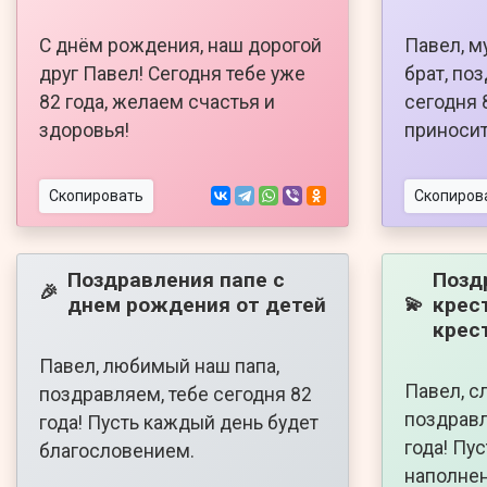
С днём рождения, наш дорогой
Павел, м
друг Павел! Сегодня тебе уже
брат, по
82 года, желаем счастья и
сегодня 
здоровья!
приносит
Скопировать
Скопиров
Поздравления папе с
Позд
🎉
днем рождения от детей
крес
💫
крес
Павел, любимый наш папа,
Павел, с
поздравляем, тебе сегодня 82
поздравл
года! Пусть каждый день будет
года! Пу
благословением.
наполнен