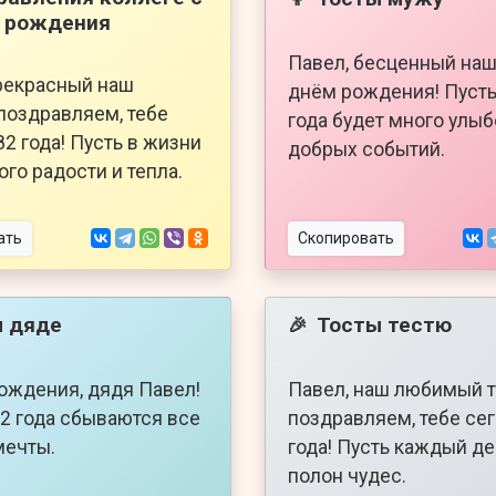
 рождения
Павел, бесценный наш
рекрасный наш
днём рождения! Пусть
 поздравляем, тебе
года будет много улыб
82 года! Пусть в жизни
добрых событий.
ого радости и тепла.
ать
Скопировать
 дяде
Тосты тестю
🎉
ождения, дядя Павел!
Павел, наш любимый т
82 года сбываются все
поздравляем, тебе се
мечты.
года! Пусть каждый де
полон чудес.