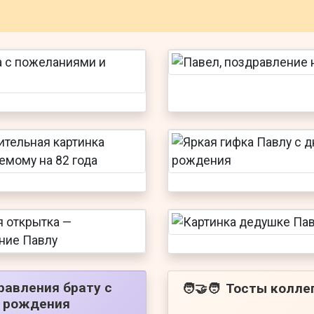
равления брату с
Тосты колле
🧑‍🤝‍🧑
 рождения