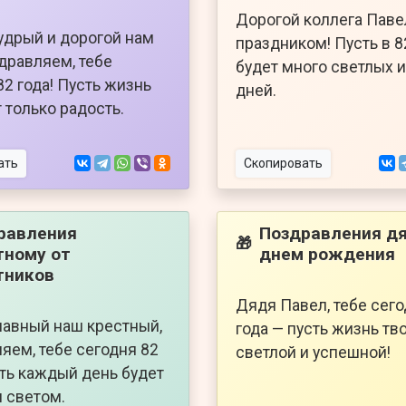
Дорогой коллега Павел
удрый и дорогой нам
праздником! Пусть в 8
здравляем, тебе
будет много светлых 
82 года! Пусть жизнь
дней.
 только радость.
ать
Скопировать
равления
Поздравления дя
🎁
тному от
днем рождения
тников
Дядя Павел, тебе сего
лавный наш крестный,
года — пусть жизнь тв
яем, тебе сегодня 82
светлой и успешной!
сть каждый день будет
 светом.