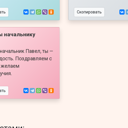
ать
Скопировать
ы начальнику
начальник Павел, ты —
дость. Поздравляем с
и желаем
учия.
ать