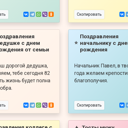
ать
Скопировать
оздравления
Поздравления
едушке с днем
начальнику с дн
⭐
ождения от семьи
рождения
аш дорогой дедушка,
Начальник Павел, в тв
яем, тебе сегодня 82
года желаем крепости
сть жизнь будет полна
благополучия.
добра.
ать
Скопировать
равления коллеге с
Тосты мужу
👦