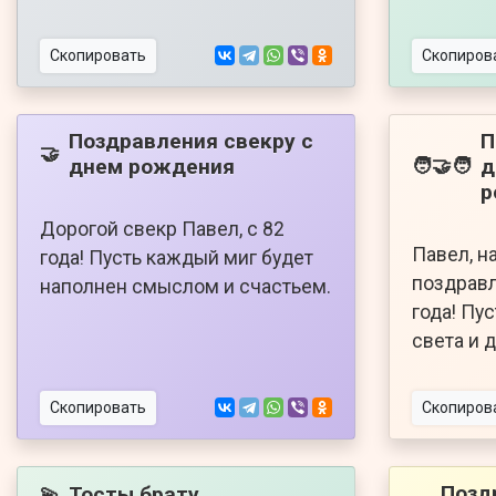
Скопировать
Скопиров
Поздравления свекру с
П
🤝
днем рождения
д
🧑‍🤝‍🧑
р
Дорогой свекр Павел, с 82
Павел, н
года! Пусть каждый миг будет
поздравл
наполнен смыслом и счастьем.
года! Пу
света и 
Скопировать
Скопиров
Позд
Тосты брату
💫