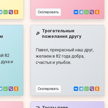
Скопировать
Трогательные
🎉
ем
пожелания другу
Павел, прекрасный наш друг,
ой 82
желаем в 82 года добра,
 духа и
счастья и улыбок.
Скопировать
Тосты папе
🤝