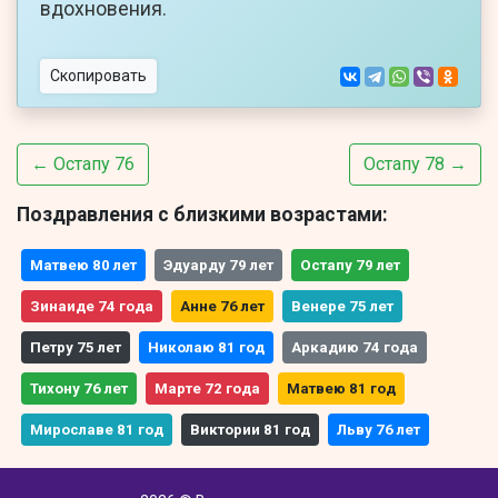
вдохновения.
Скопировать
← Остапу 76
Остапу 78 →
Поздравления с близкими возрастами:
Матвею 80 лет
Эдуарду 79 лет
Остапу 79 лет
Зинаиде 74 года
Анне 76 лет
Венере 75 лет
Петру 75 лет
Николаю 81 год
Аркадию 74 года
Тихону 76 лет
Марте 72 года
Матвею 81 год
Мирославе 81 год
Виктории 81 год
Льву 76 лет