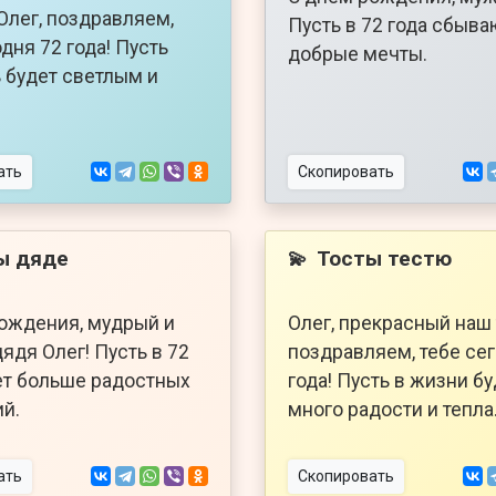
Олег, поздравляем,
Пусть в 72 года сбыва
дня 72 года! Пусть
добрые мечты.
ь будет светлым и
ать
Скопировать
ы дяде
Тосты тестю
💫
ождения, мудрый и
Олег, прекрасный наш 
ядя Олег! Пусть в 72
поздравляем, тебе се
ет больше радостных
года! Пусть в жизни б
й.
много радости и тепла
ать
Скопировать