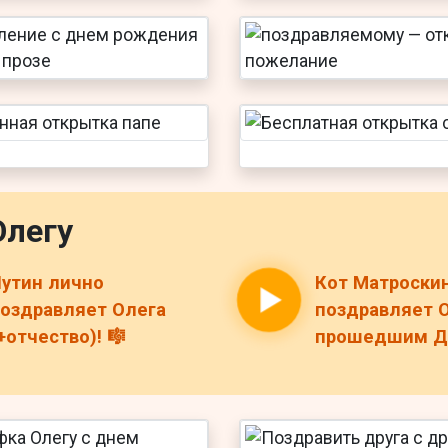
Олегу
утин лично
Кот Матроски
оздравляет Олега
поздравляет О
+отчество)! 🎼
прошедшим ДР