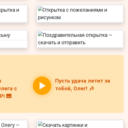
н
Пусть удача летит за
лега с
тобой, Олег! 🎶
! 🎹