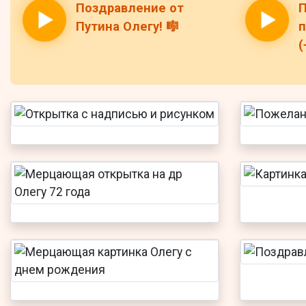
Поздравление от
П
Путина Олегу! 🎼
п
(