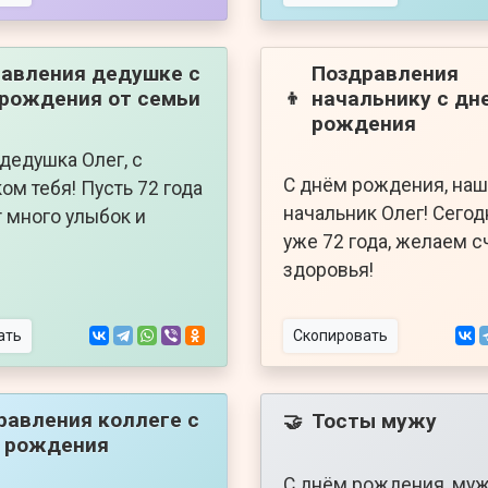
авления дедушке с
Поздравления
рождения от семьи
начальнику с дн
👦
рождения
дедушка Олег, с
С днём рождения, наш
ом тебя! Пусть 72 года
начальник Олег! Сегод
 много улыбок и
уже 72 года, желаем с
здоровья!
ать
Скопировать
равления коллеге с
Тосты мужу
🤝
 рождения
С днём рождения, муж