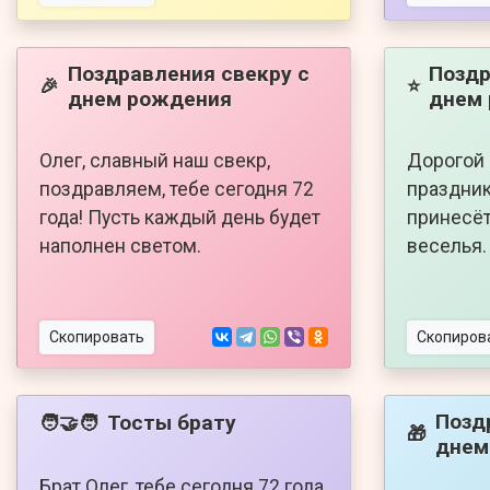
Поздравления свекру с
Поздр
🎉
⭐
днем рождения
днем 
Олег, славный наш свекр,
Дорогой 
поздравляем, тебе сегодня 72
праздник
года! Пусть каждый день будет
принесёт
наполнен светом.
веселья.
Скопировать
Скопиров
Позд
Тосты брату
🧑‍🤝‍🧑
🎁
днем
Брат Олег, тебе сегодня 72 года