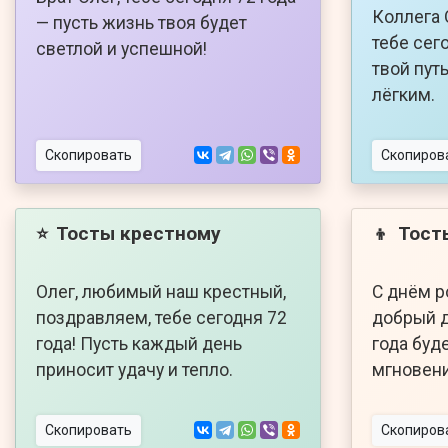
Коллега 
— пусть жизнь твоя будет
тебе сего
светлой и успешной!
твой пут
лёгким.
Скопировать
Скопиров
Тосты крестному
Тост
⭐
👦
Олег, любимый наш крестный,
С днём р
поздравляем, тебе сегодня 72
добрый д
года! Пусть каждый день
года буд
приносит удачу и тепло.
мгновени
Скопировать
Скопиров