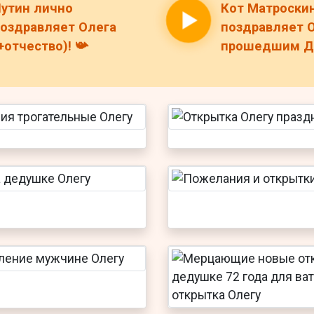
утин лично
Кот Матроски
оздравляет Олега
поздравляет О
+отчество)! 📯
прошедшим ДР