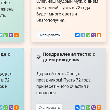
Олег, наш мудрый муж, с днём
 тебе
рождения! Пусть в 72 года
ь жизнь
будет много света и
ть.
благополучия.
Скопировать
де с
Поздравления тестю с
🤝
днем рождения
ядя, с
Дорогой тесть Олег, с
 в 72
праздником! Пусть 72 года
ок и
принесёт много счастья и
здоровья.
Скопировать