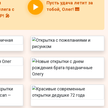
н
Пусть удача летит за
лега с
тобой, Олег! 🎹
! 🎤