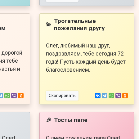
Трогательные
💫
ем
пожелания другу
Олег, любимый наш друг,
 дорогой
поздравляем, тебе сегодня 72
ня тебе
года! Пусть каждый день будет
частья и
благословением.
Скопировать
Тосты папе
🎉
 Олег!
С днём рождения, папа Олег!