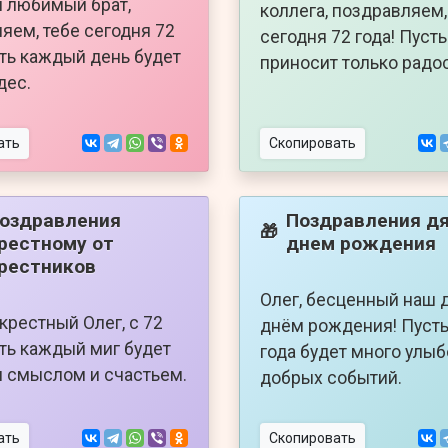
ш любимый брат,
коллега, поздравляем,
яем, тебе сегодня 72
сегодня 72 года! Пуст
сть каждый день будет
приносит только радос
дес.
ать
Скопировать
оздравления
Поздравления дя
🎁
рестному от
днем рождения
рестников
Олег, бесценный наш д
крестный Олег, с 72
днём рождения! Пусть
сть каждый миг будет
года будет много улыб
 смыслом и счастьем.
добрых событий.
ать
Скопировать