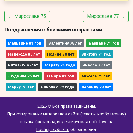
← Мирославе 75
Мирославе 77 →
Поздравления с близкими возрастами:
Мальвине 81 год
Валентину 78 лет
Варваре 71 год
Надежде 80 лет
Полине 80 лет
Виктору 71 год
Виталию 76 лет
Марату 74 года
Инессе 77 лет
Людмиле 75 лет
Тамаре 81 год
Анжеле 75 лет
Марку 76 лет
Николаю 72 года
Леониду 78 лет
2026 © Все права защищены.
При копировании материалов сайта (тексты, изображения)
ссылка (активная, индексируемая dofollow) на
hochuprazdnik.ru
обязательна.