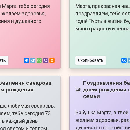
 Марта, тебе сегодня
Марта, прекрасная наш
— желаем здоровья,
поздравляем, тебе се
ния и душевного
года! Пусть в жизни б
много радости и тепла
ать
Скопировать
равления свекрови
Поздравления ба
ем рождения
днем рождения 
🤝
семьи
аша любимая свекровь,
Бабушка Марта, в твой 
яем, тебе сегодня 73
желаем здоровья, рад
сть каждый день
душевного спокойстви
ся светом и теплом.