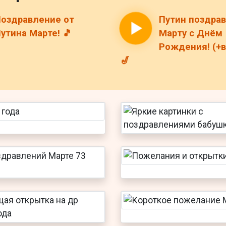
оздравление от
Путин поздра
утина Марте! 🎵
Марту с Днём
Рождения! (+в
🎷