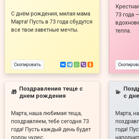
Крестная
С днём рождения, милая мама
73 года 
Марта! Пусть в 73 года сбудутся
вдохнове
все твои заветные мечты.
тепла.
Скопировать
Скопиров
Поздравления теще с
Позд
🎁
💫
днем рождения
с дн
Марта, наша любимая теща,
Марта, н
поздравляем, тебе сегодня 73
поздравл
года! Пусть каждый день будет
года! Пу
полон чудес.
наполнит