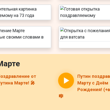
Марте
оздравление от
Путин поздра
утина Марте! 🎤
Марту с Днём
Рождения! (+в
🎼