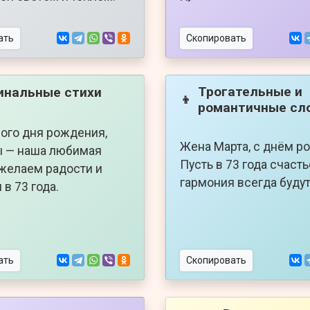
ать
Скопировать
Трогательные и
инальные стихи
👦
романтичные сл
ого дня рождения,
Жена Марта, с днём р
ы — наша любимая
Пусть в 73 года счасть
 желаем радости и
гармония всегда буду
 в 73 года.
ать
Скопировать