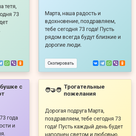
а тетя,
Марта, наша радость и
годня 73
вдохновение, поздравляем,
удет
тебе сегодня 73 года! Пусть
.
рядом всегда будут близкие и
дорогие люди.
Скопировать
бушке с
Трогательные
🧑‍🤝‍🧑
от
пожелания
Дорогая подруга Марта,
73 года
поздравляем, тебе сегодня 73
ости и
года! Пусть каждый день будет
я.
наполнен светом и любовью.