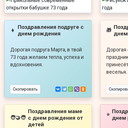
Поздравления подруге с
Позд
👦
🎁
днем рождения
днем
Дорогая подруга Марта, в твой
Дорогая 
73 года желаем тепла, успеха и
праздник
вдохновения.
принесёт
веселья.
Скопировать
Скопиров
Поздравления маме
Поздр
⭐
с днем рождения от
днем
🧑‍🤝‍🧑
детей