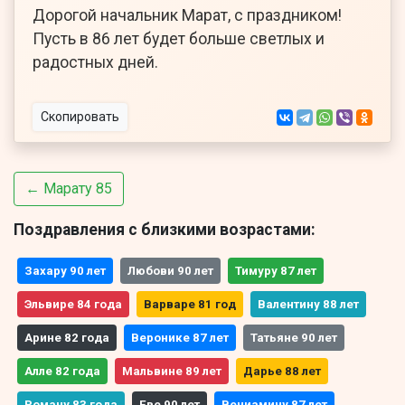
Дорогой начальник Марат, с праздником!
Пусть в 86 лет будет больше светлых и
радостных дней.
Скопировать
← Марату 85
Поздравления с близкими возрастами:
Захару 90 лет
Любови 90 лет
Тимуру 87 лет
Эльвире 84 года
Варваре 81 год
Валентину 88 лет
Арине 82 года
Веронике 87 лет
Татьяне 90 лет
Алле 82 года
Мальвине 89 лет
Дарье 88 лет
Роману 83 года
Еве 90 лет
Вениамину 87 лет