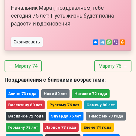
Начальник Марат, поздравляем, тебе
сегодня 75 лет! Пусть жизнь будет полна
радости и вдохновения.
Скопировать
← Марату 74
Марату 76 →
Поздравления с близкими возрастами:
Алине 73 года
Нике 80 лет
Наталье 72 года
Валентину 80 лет
Рустаму 76 лет
Семену 80 лет
Василисе 72 года
Эдуарду 76 лет
Тимофею 73 года
Герману 78 лет
Ларисе 73 года
Елене 74 года