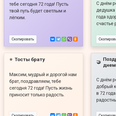
С днём 
тебе сегодня 72 года! Пусть
дедушка 
твой путь будет светлым и
года здо
лёгким.
счастье 
Скопировать
Скопиров
Позд
Тосты брату
⭐
🤝
днем
Максим, мудрый и дорогой нам
С днём р
брат, поздравляем, тебе
добрый к
сегодня 72 года! Пусть жизнь
в 72 год
приносит только радость.
радостны
Скопировать
Скопиров