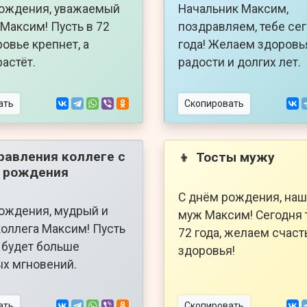
рождения, уважаемый
Начальник Максим,
Максим! Пусть в 72
поздравляем, тебе се
ровье крепнет, а
года! Желаем здоровь
растёт.
радости и долгих лет.
ать
Скопировать
равления коллеге с
Тосты мужу
👦
 рождения
С днём рождения, наш
ождения, мудрый и
муж Максим! Сегодня 
оллега Максим! Пусть
72 года, желаем счаст
а будет больше
здоровья!
х мгновений.
ать
Скопировать