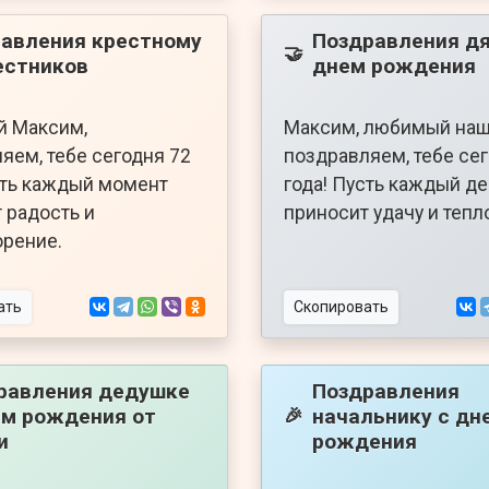
авления крестному
Поздравления дя
🤝
естников
днем рождения
й Максим,
Максим, любимый наш
яем, тебе сегодня 72
поздравляем, тебе се
сть каждый момент
года! Пусть каждый д
 радость и
приносит удачу и тепл
рение.
ать
Скопировать
равления дедушке
Поздравления
ем рождения от
начальнику с дн
🎉
и
рождения