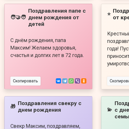
Поздравления папе с
Поздр
⭐
днем рождения от
от кр
🧑‍🤝‍🧑
детей
Крестны
С днём рождения, папа
поздравл
Максим! Желаем здоровья,
года! Пу
счастья и долгих лет в 72 года.
приносит
умиротво
Скопировать
Скопиров
Поздравления свекру с
Позд
🎁
днем рождения
с дн
💫
семь
Свекр Максим, поздравляем,