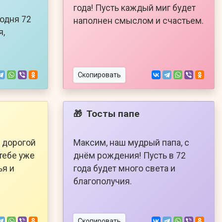
года! Пусть каждый миг будет
годня 72
наполнен смыслом и счастьем.
я,
Скопировать
Тосты папе
🎁
 дорогой
Максим, наш мудрый папа, с
тебе уже
днём рождения! Пусть в 72
ья и
года будет много света и
благополучия.
Скопировать