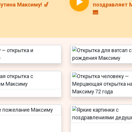
утина Максиму! 🎷
поздравляет 
🎹