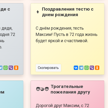
де с
Поздравления тестю с
👦
днем рождения
 дядя,
С днём рождения, тесть
годня 72
Максим! Пусть в 72 года жизнь
ень
будет яркой и счастливой.
о.
Скопировать
Трогательные
🧑‍🤝‍🧑
ем
пожелания другу
Дорогой друг Максим, с 72