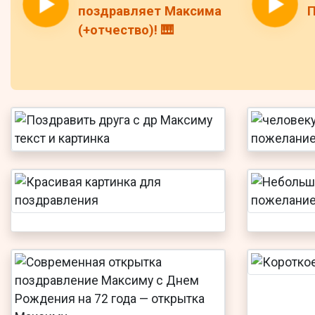
поздравляет Максима
П
(+отчество)! 🎹