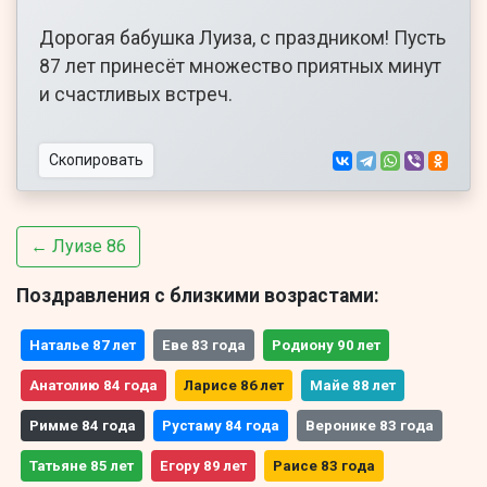
Дорогая бабушка Луиза, с праздником! Пусть
87 лет принесёт множество приятных минут
и счастливых встреч.
Скопировать
← Луизе 86
Поздравления с близкими возрастами:
Наталье 87 лет
Еве 83 года
Родиону 90 лет
Анатолию 84 года
Ларисе 86 лет
Майе 88 лет
Римме 84 года
Рустаму 84 года
Веронике 83 года
Татьяне 85 лет
Егору 89 лет
Раисе 83 года