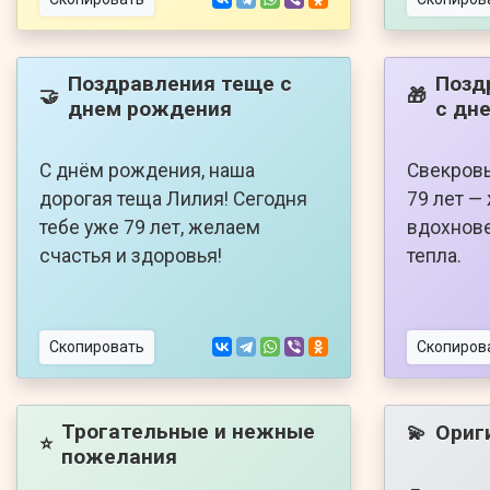
Поздравления теще с
Позд
🤝
🎁
днем рождения
с дн
С днём рождения, наша
Свекровь
дорогая теща Лилия! Сегодня
79 лет —
тебе уже 79 лет, желаем
вдохнове
счастья и здоровья!
тепла.
Скопировать
Скопиров
Трогательные и нежные
Ориг
💫
⭐
пожелания