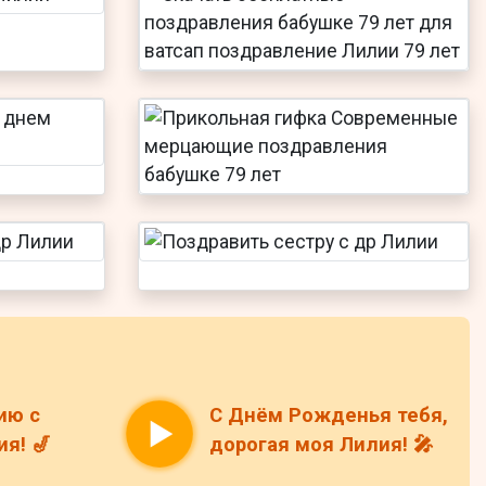
ию с
С Днём Рожденья тебя,
я! 🎷
дорогая моя Лилия! 🎤