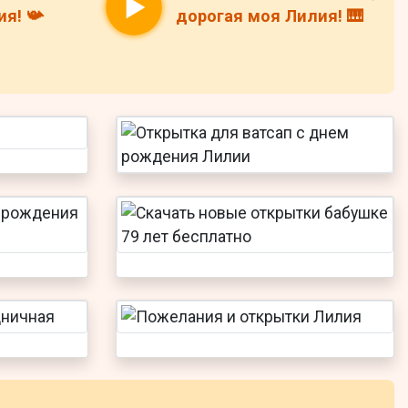
я! 📯
дорогая моя Лилия! 🎹