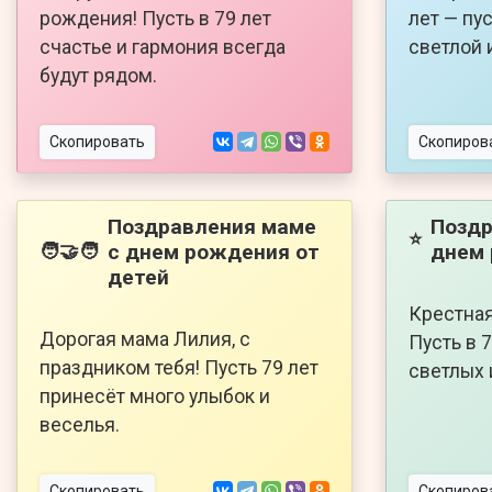
рождения! Пусть в 79 лет
лет — пу
счастье и гармония всегда
светлой 
будут рядом.
Скопировать
Скопиров
Поздравления маме
Поздр
⭐
с днем рождения от
днем
🧑‍🤝‍🧑
детей
Крестная
Дорогая мама Лилия, с
Пусть в 
праздником тебя! Пусть 79 лет
светлых 
принесёт много улыбок и
веселья.
Скопировать
Скопиров