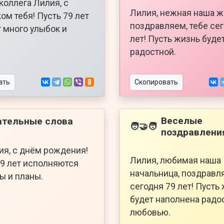
коллега Лилия, с
Лилия, нежная наша ж
ом тебя! Пусть 79 лет
поздравляем, тебе се
 много улыбок и
лет! Пусть жизнь буде
радостной.
ать
Скопировать
Веселые
ательные слова
🧑‍🤝‍🧑
поздравлени
ия, с днём рождения!
Лилия, любимая наша
79 лет исполняются
начальница, поздравля
ы и планы.
сегодня 79 лет! Пусть
будет наполнена радо
любовью.