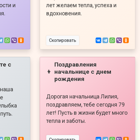
ости и
лет желаем тепла, успеха и
я.
вдохновения.
Скопировать
те с
Поздравления
начальнице с днем
👦
рождения
 наша
Дорогая начальница Лилия,
бе
поздравляем, тебе сегодня 79
 улыбка
лет! Пусть в жизни будет много
путь.
тепла и заботы.
Скопировать