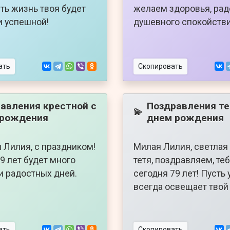
сть жизнь твоя будет
желаем здоровья, рад
и успешной!
душевного спокойстви
ать
Скопировать
авления крестной с
Поздравления те
💫
 рождения
днем рождения
 Лилия, с праздником!
Милая Лилия, светлая
79 лет будет много
тетя, поздравляем, те
и радостных дней.
сегодня 79 лет! Пусть
всегда освещает твой 
ать
Скопировать