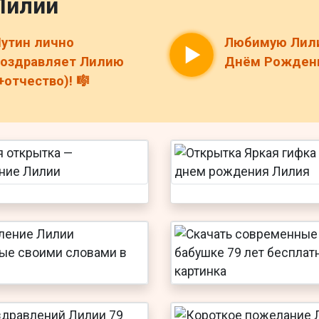
Лилии
утин лично
Любимую Лил
оздравляет Лилию
Днём Рождени
+отчество)! 🎼