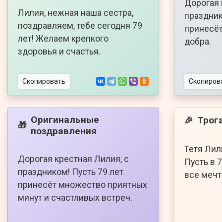
Дорогая 
Лилия, нежная наша сестра,
праздник
поздравляем, тебе сегодня 79
принесёт
лет! Желаем крепкого
добра.
здоровья и счастья.
Скопировать
Скопиров
Оригинальные
Трог
🎉
🎁
поздравления
Тетя Лил
Дорогая крестная Лилия, с
Пусть в 
праздником! Пусть 79 лет
все мечт
принесёт множество приятных
минут и счастливых встреч.