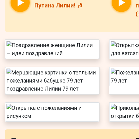
Путина Лилии! 🎶
п
(