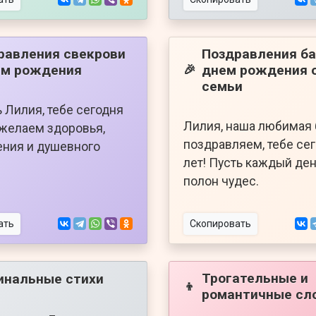
равления свекрови
Поздравления ба
ем рождения
днем рождения 
🎉
семьи
 Лилия, тебе сегодня
Лилия, наша любимая 
 желаем здоровья,
поздравляем, тебе се
ния и душевного
лет! Пусть каждый ден
полон чудес.
ать
Скопировать
Трогательные и
инальные стихи
👦
романтичные сл