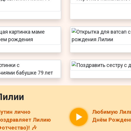
Лилии
утин лично
Любимую Лил
оздравляет Лилию
Днём Рождени
+отчество)! 🎶