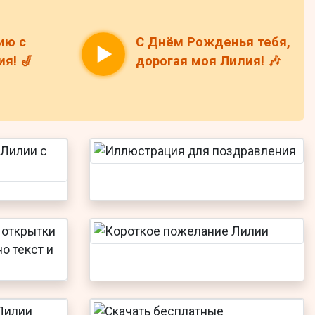
ию с
С Днём Рожденья тебя,
я! 🎷
дорогая моя Лилия! 🎶