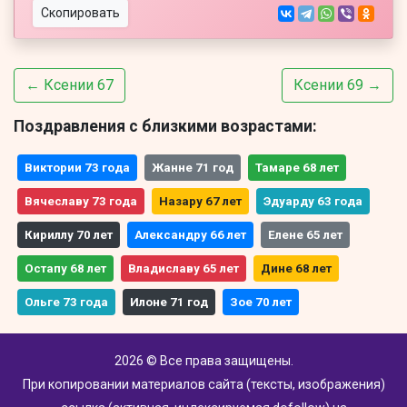
Скопировать
← Ксении 67
Ксении 69 →
Поздравления с близкими возрастами:
Виктории 73 года
Жанне 71 год
Тамаре 68 лет
Вячеславу 73 года
Назару 67 лет
Эдуарду 63 года
Кириллу 70 лет
Александру 66 лет
Елене 65 лет
Остапу 68 лет
Владиславу 65 лет
Дине 68 лет
Ольге 73 года
Илоне 71 год
Зое 70 лет
2026 © Все права защищены.
При копировании материалов сайта (тексты, изображения)