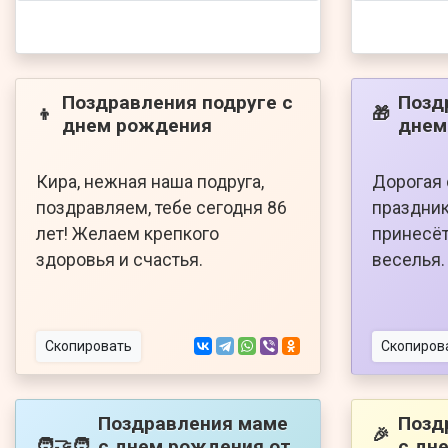
Поздравления подруге с
Позд
👦
🎁
днем рождения
днем
Кира, нежная наша подруга,
Дорогая 
поздравляем, тебе сегодня 86
праздник
лет! Желаем крепкого
принесёт
здоровья и счастья.
веселья.
Скопировать
Скопиров
Поздравления маме
Позд
🎉
с днем рождения от
с дн
🧑‍🤝‍🧑