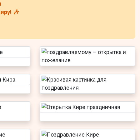
н
иру! 🎶