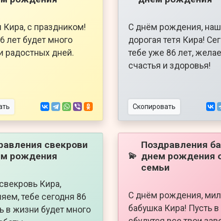
 Кира, с праздником!
С днём рождения, наш
86 лет будет много
дорогая тетя Кира! Се
и радостных дней.
тебе уже 86 лет, жела
счастья и здоровья!
ать
Скопировать
равления свекрови
Поздравления ба
ем рождения
днем рождения 
💫
семьи
свекровь Кира,
С днём рождения, ми
яем, тебе сегодня 86
бабушка Кира! Пусть в
ть в жизни будет много
сбудутся все твои за