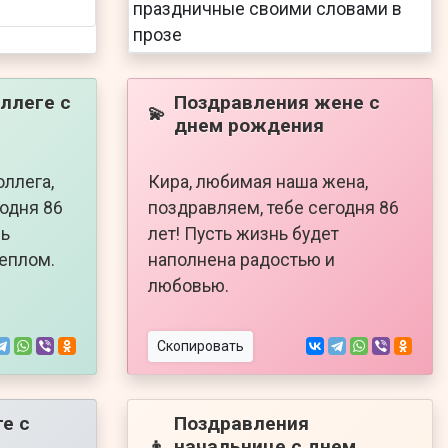
ллеге с
Поздравления жене с
💫
днем рождения
оллега,
Кира, любимая наша жена,
годня 86
поздравляем, тебе сегодня 86
нь
лет! Пусть жизнь будет
теплом.
наполнена радостью и
любовью.
Скопировать
е с
Поздравления
начальнице с днем
👦