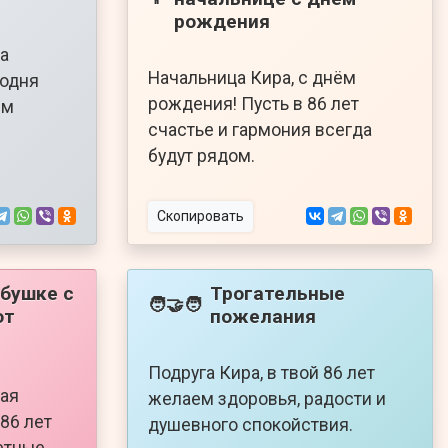
рождения
а
Начальница Кира, с днём
годня
рождения! Пусть в 86 лет
ем
счастье и гармония всегда
будут рядом.
Скопировать
бушке с
Трогательные
🧑‍🤝‍🧑
от
пожелания
Подруга Кира, в твой 86 лет
лая
желаем здоровья, радости и
 86 лет
душевного спокойствия.
ветные