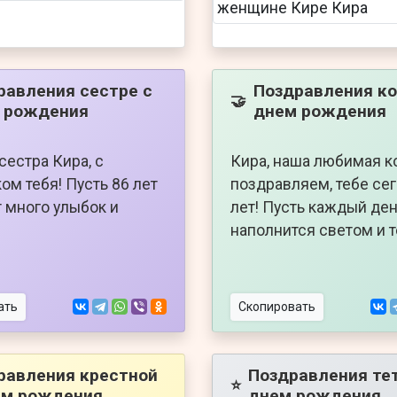
равления сестре с
Поздравления ко
🤝
 рождения
днем рождения
сестра Кира, с
Кира, наша любимая к
ом тебя! Пусть 86 лет
поздравляем, тебе се
 много улыбок и
лет! Пусть каждый де
наполнится светом и 
ать
Скопировать
равления крестной
Поздравления тет
⭐
ем рождения
днем рождения