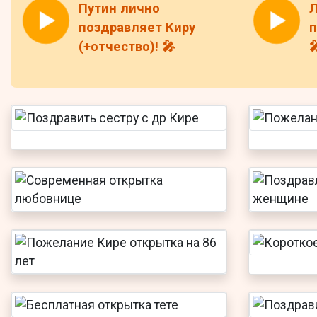
Путин лично
Л
поздравляет Киру
п
(+отчество)! 🎤
