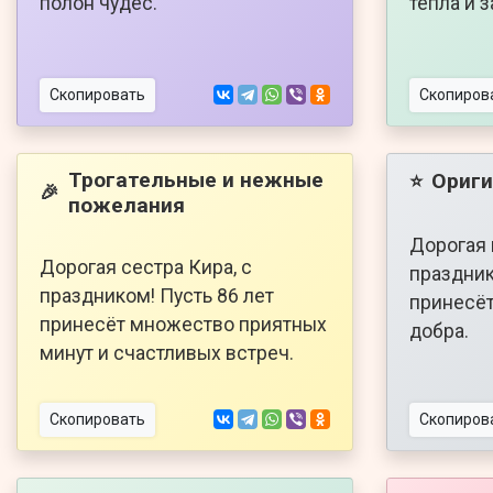
полон чудес.
тепла и 
Скопировать
Скопиров
Трогательные и нежные
Ориги
⭐
🎉
пожелания
Дорогая 
Дорогая сестра Кира, с
праздник
праздником! Пусть 86 лет
принесёт
принесёт множество приятных
добра.
минут и счастливых встреч.
Скопировать
Скопиров