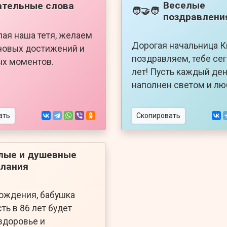
Веселые
ательные слова
🧑‍🤝‍🧑
поздравлени
лая наша тетя, желаем
Дорогая начальница К
 новых достижений и
поздравляем, тебе се
ых моментов.
лет! Пусть каждый ден
наполнен светом и лю
ать
Скопировать
лые и душевные
лания
ождения, бабушка
ть в 86 лет будет
здоровье и