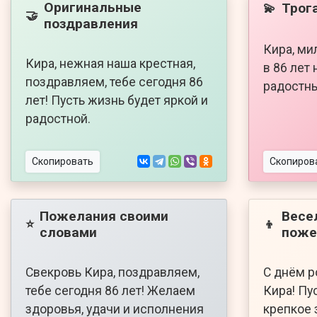
Оригинальные
Трог
💫
🤝
поздравления
Кира, ми
Кира, нежная наша крестная,
в 86 лет
поздравляем, тебе сегодня 86
радостн
лет! Пусть жизнь будет яркой и
радостной.
Скопировать
Скопиров
Пожелания своими
Весе
⭐
👦
словами
поже
Свекровь Кира, поздравляем,
С днём р
тебе сегодня 86 лет! Желаем
Кира! Пус
здоровья, удачи и исполнения
крепкое 