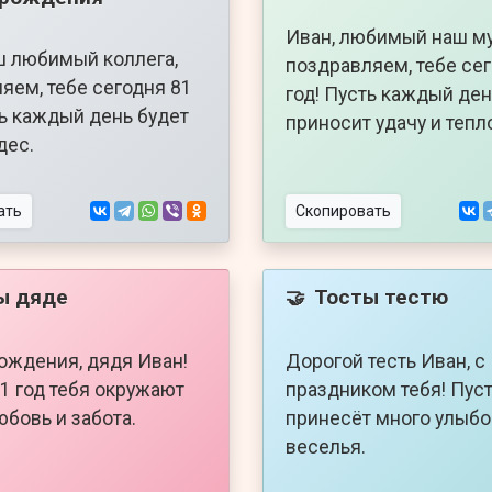
Иван, любимый наш м
ш любимый коллега,
поздравляем, тебе се
яем, тебе сегодня 81
год! Пусть каждый де
ть каждый день будет
приносит удачу и тепл
дес.
ать
Скопировать
ы дяде
Тосты тестю
🤝
ождения, дядя Иван!
Дорогой тесть Иван, с
81 год тебя окружают
праздником тебя! Пуст
юбовь и забота.
принесёт много улыбо
веселья.