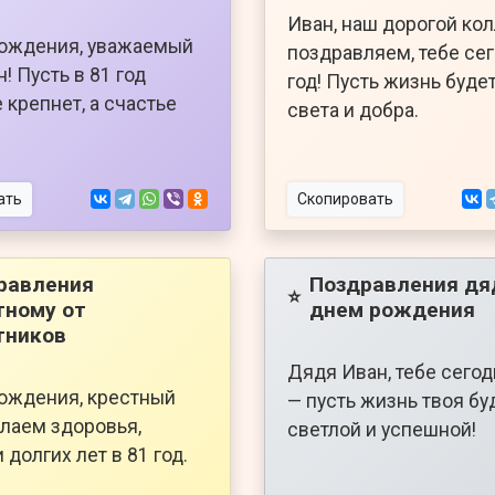
Иван, наш дорогой кол
рождения, уважаемый
поздравляем, тебе се
! Пусть в 81 год
год! Пусть жизнь буде
 крепнет, а счастье
света и добра.
ать
Скопировать
равления
Поздравления дя
⭐
тному от
днем рождения
тников
Дядя Иван, тебе сегод
ождения, крестный
— пусть жизнь твоя бу
лаем здоровья,
светлой и успешной!
 долгих лет в 81 год.