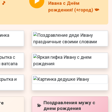
 🎵
Ивана с Днём
рождения! (+город) 📯
Поздравления мужу с
ге
💫
днем рождения