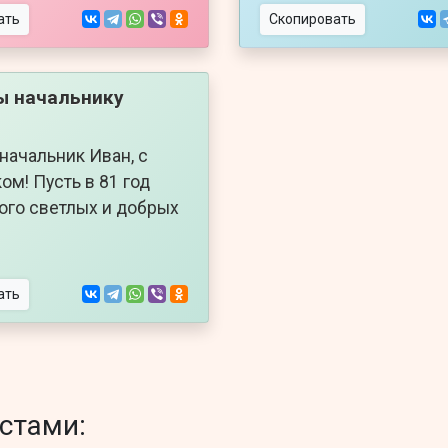
ать
Скопировать
ы начальнику
начальник Иван, с
ом! Пусть в 81 год
ого светлых и добрых
ать
стами: