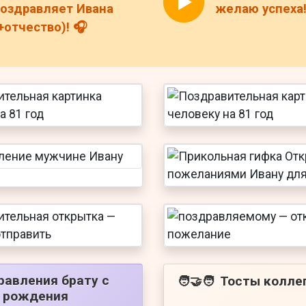
оздравляет Ивана
желаю успеха!
+отчество)! 🎧
равления брату с
Тосты колле
🧑‍🤝‍🧑
 рождения