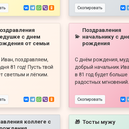
ать
Скопировать
оздравления
Поздравления
едушке с днем
начальнику с дн
💫
ождения от семьи
рождения
Иван, поздравляем,
С днём рождения, муд
дня 81 год! Пусть твой
добрый начальник Ива
ет светлым и лёгким.
в 81 год будет больше
радостных мгновений.
ать
Скопировать
авления коллеге с
Тосты мужу
🎁
 рождения