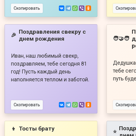
Скопировать
Скопиров
Поздравления свекру с
П
🎉
днем рождения
д
🧑‍🤝‍🧑
р
Иван, наш любимый свекр,
Дедушка 
поздравляем, тебе сегодня 81
тебе сего
год! Пусть каждый день
путь буд
наполняется теплом и заботой.
Скопировать
Скопиров
Поздр
Тосты брату
👦
⭐
днем