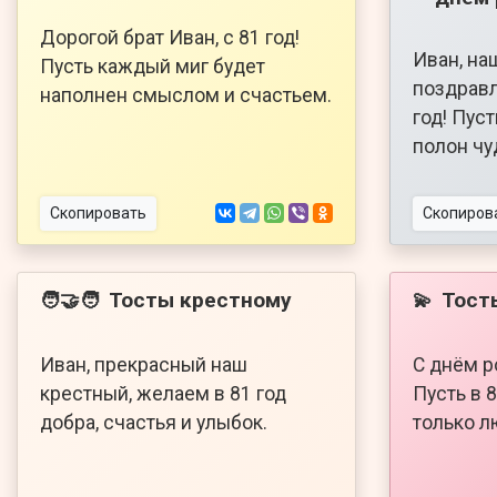
Дорогой брат Иван, с 81 год!
Иван, на
Пусть каждый миг будет
поздравл
наполнен смыслом и счастьем.
год! Пус
полон чу
Скопировать
Скопиров
Тосты крестному
Тост
🧑‍🤝‍🧑
💫
Иван, прекрасный наш
С днём р
крестный, желаем в 81 год
Пусть в 
добра, счастья и улыбок.
только л