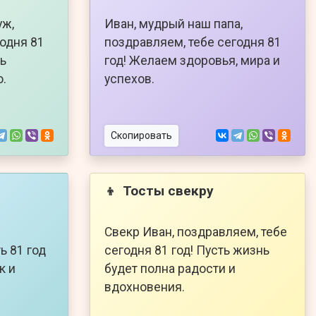
уж,
Иван, мудрый наш папа,
годня 81
поздравляем, тебе сегодня 81
нь
год! Желаем здоровья, мира и
о.
успехов.
Скопировать
Тосты свекру
👦
Свекр Иван, поздравляем, тебе
ь 81 год
сегодня 81 год! Пусть жизнь
к и
будет полна радости и
вдохновения.