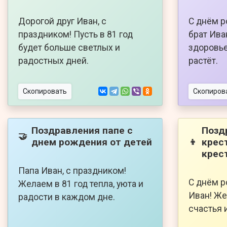
Дорогой друг Иван, с
С днём 
праздником! Пусть в 81 год
брат Иван
будет больше светлых и
здоровье
радостных дней.
растёт.
Скопировать
Скопиров
Поздравления папе с
Позд
🤝
днем рождения от детей
крес
👦
крес
Папа Иван, с праздником!
С днём р
Желаем в 81 год тепла, уюта и
Иван! Же
радости в каждом дне.
счастья и