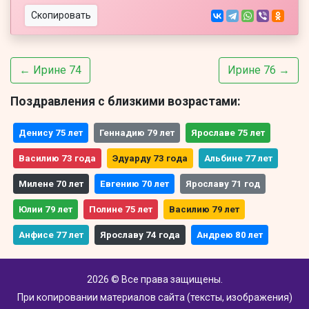
Скопировать
← Ирине 74
Ирине 76 →
Поздравления с близкими возрастами:
Денису 75 лет
Геннадию 79 лет
Ярославе 75 лет
Василию 73 года
Эдуарду 73 года
Альбине 77 лет
Милене 70 лет
Евгению 70 лет
Ярославу 71 год
Юлии 79 лет
Полине 75 лет
Василию 79 лет
Анфисе 77 лет
Ярославу 74 года
Андрею 80 лет
2026 © Все права защищены.
При копировании материалов сайта (тексты, изображения)