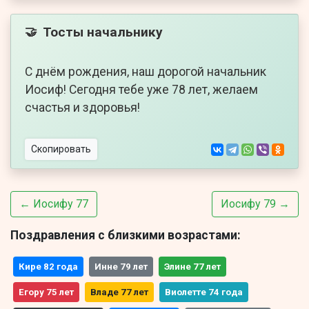
Тосты начальнику
🤝
С днём рождения, наш дорогой начальник
Иосиф! Сегодня тебе уже 78 лет, желаем
счастья и здоровья!
Скопировать
← Иосифу 77
Иосифу 79 →
Поздравления с близкими возрастами:
Кире 82 года
Инне 79 лет
Элине 77 лет
Егору 75 лет
Владе 77 лет
Виолетте 74 года