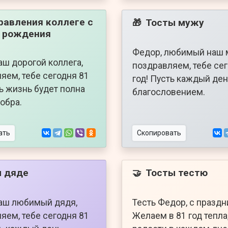
равления коллеге с
Тосты мужу
🎁
 рождения
Федор, любимый наш 
аш дорогой коллега,
поздравляем, тебе се
яем, тебе сегодня 81
год! Пусть каждый ден
ть жизнь будет полна
благословением.
добра.
ать
Скопировать
 дяде
Тосты тестю
🤝
аш любимый дядя,
Тесть Федор, с праздн
яем, тебе сегодня 81
Желаем в 81 год тепла,