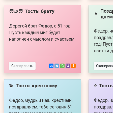
Позд
Тосты брату
🧑‍🤝‍🧑
👦
днем
Дорогой брат Федор, с 81 год!
Федор, н
Пусть каждый миг будет
поздравл
наполнен смыслом и счастьем.
год! Пус
света и 
Скопировать
Скопиров
Тосты крестному
Тосты
💫
⭐
Федор, мудрый наш крестный,
Федор, н
поздравляем, тебе сегодня 81
поздравл