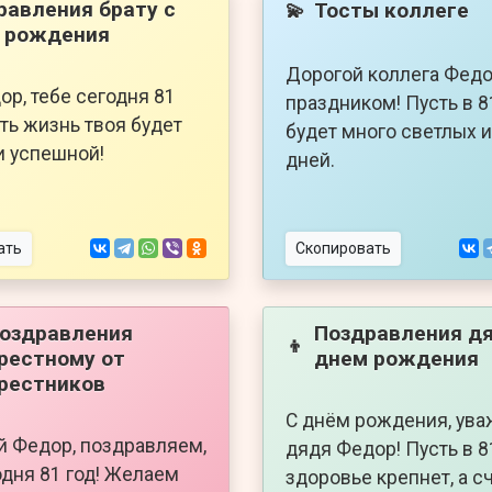
равления брату с
Тосты коллеге
💫
 рождения
Дорогой коллега Федо
ор, тебе сегодня 81
праздником! Пусть в 8
сть жизнь твоя будет
будет много светлых 
и успешной!
дней.
ать
Скопировать
оздравления
Поздравления дя
👦
рестному от
днем рождения
рестников
С днём рождения, ув
 Федор, поздравляем,
дядя Федор! Пусть в 8
одня 81 год! Желаем
здоровье крепнет, а с