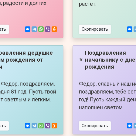
, радости и долгих
растёт.
ать
Скопировать
равления дедушке
Поздравления
ем рождения от
начальнику с дн
⭐
и
рождения
Федор, поздравляем,
Федор, славный наш н
дня 81 год! Пусть твой
поздравляем, тебе се
ет светлым и лёгким.
год! Пусть каждый ден
наполнен светом.
ать
Скопировать