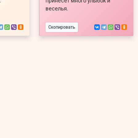
.
принесёт много улыбок и
веселья.
Скопировать