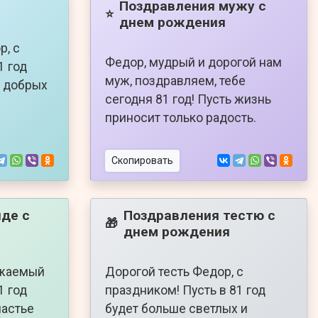
Поздравления мужу с
⭐
днем рождения
р, с
Федор, мудрый и дорогой нам
1 год
муж, поздравляем, тебе
и добрых
сегодня 81 год! Пусть жизнь
приносит только радость.
Скопировать
де с
Поздравления тестю с
🎁
днем рождения
ажаемый
Дорогой тесть Федор, с
1 год
праздником! Пусть в 81 год
частье
будет больше светлых и