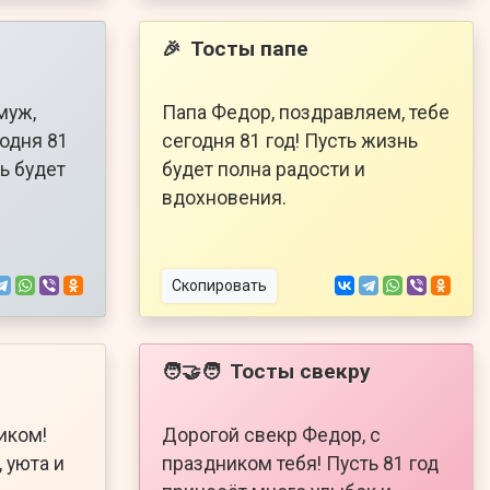
Тосты папе
🎉
муж,
Папа Федор, поздравляем, тебе
годня 81
сегодня 81 год! Пусть жизнь
ь будет
будет полна радости и
вдохновения.
Скопировать
Тосты свекру
🧑‍🤝‍🧑
иком!
Дорогой свекр Федор, с
 уюта и
праздником тебя! Пусть 81 год