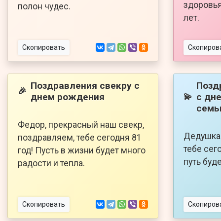
здоровья
полон чудес.
лет.
Скопировать
Скопиров
Поздравления свекру с
Позд
🎉
днем рождения
с дн
💫
семь
Федор, прекрасный наш свекр,
Дедушка 
поздравляем, тебе сегодня 81
тебе сего
год! Пусть в жизни будет много
путь буд
радости и тепла.
Скопировать
Скопиров