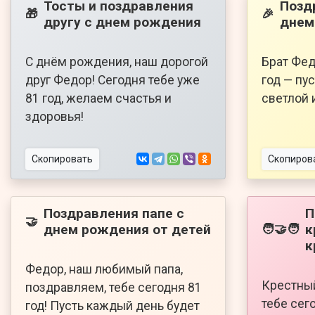
Тосты и поздравления
Позд
🎁
🎉
другу с днем рождения
днем
С днём рождения, наш дорогой
Брат Фед
друг Федор! Сегодня тебе уже
год — пу
81 год, желаем счастья и
светлой 
здоровья!
Скопировать
Скопиров
Поздравления папе с
П
🤝
днем рождения от детей
к
🧑‍🤝‍🧑
к
Федор, наш любимый папа,
Крестный
поздравляем, тебе сегодня 81
тебе сег
год! Пусть каждый день будет