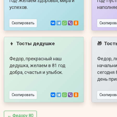
год! Желаем здоровья, мира и
год! Пус
успехов.
наполняе
Скопировать
Скопиров
Тосты дедушке
Тост
👦
🎁
Федор, прекрасный наш
Федор, 
дедушка, желаем в 81 год
начальни
добра, счастья и улыбок.
сегодня 
день при
Скопировать
Скопиров
← Федору 80