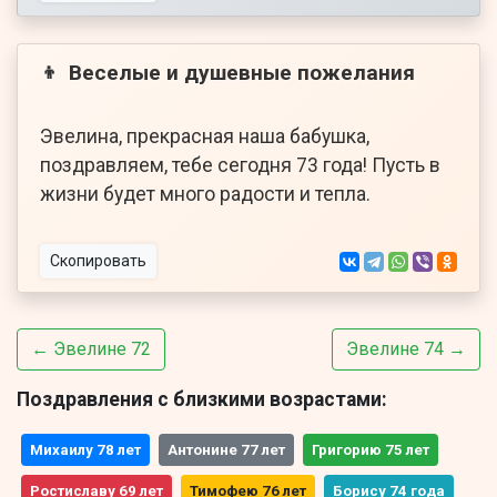
Веселые и душевные пожелания
👦
Эвелина, прекрасная наша бабушка,
поздравляем, тебе сегодня 73 года! Пусть в
жизни будет много радости и тепла.
Скопировать
← Эвелине 72
Эвелине 74 →
Поздравления с близкими возрастами:
Михаилу 78 лет
Антонине 77 лет
Григорию 75 лет
Ростиславу 69 лет
Тимофею 76 лет
Борису 74 года