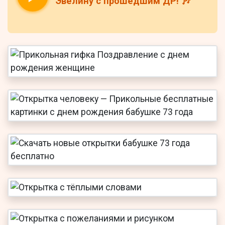
Эвелину с прошедшим ДР! 🎶