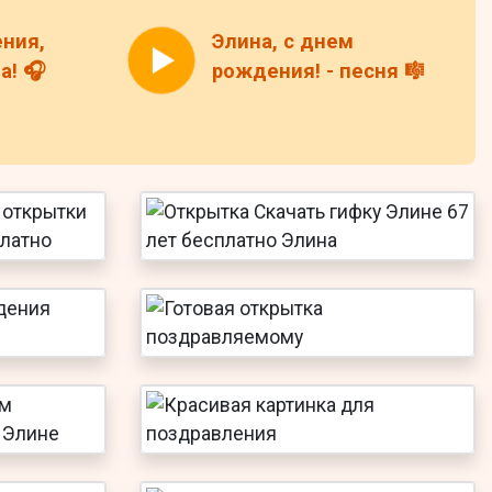
ния,
Элина, с днем
а! 🎧
рождения! - песня 🎼