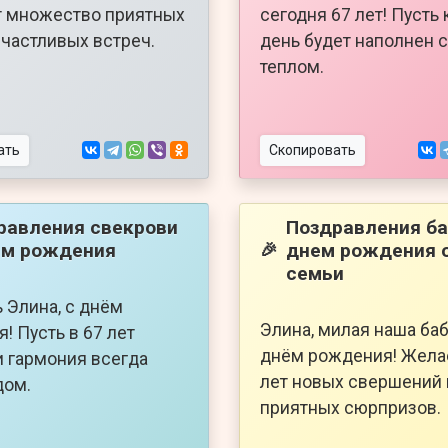
т множество приятных
сегодня 67 лет! Пусть
счастливых встреч.
день будет наполнен 
теплом.
ать
Скопировать
равления свекрови
Поздравления ба
ем рождения
днем рождения 
🎉
семьи
 Элина, с днём
Элина, милая наша баб
! Пусть в 67 лет
днём рождения! Жела
и гармония всегда
лет новых свершений 
дом.
приятных сюрпризов.