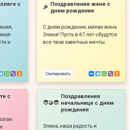
ллеге с
Поздравления жене с
🎉
днем рождения
ения,
С днём рождения, милая жена
имая
Элина! Пусть в 67 лет сбудутся
сти и
все твои заветные мечты.
Скопировать
те с
Поздравления
начальнице с днем
🧑‍🤝‍🧑
рождения
рогая
Элина, наша радость и
бе