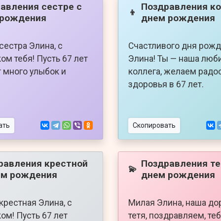
авления сестре с
Поздравления ко
👦
 рождения
днем рождения
сестра Элина, с
Счастливого дня рожд
ом тебя! Пусть 67 лет
Элина! Ты — наша люб
 много улыбок и
коллега, желаем радо
здоровья в 67 лет.
ать
Скопировать
равления крестной
Поздравления те
💫
ем рождения
днем рождения
крестная Элина, с
Милая Элина, наша до
ом! Пусть 67 лет
тетя, поздравляем, те