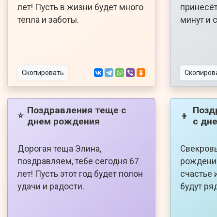
лет! Пусть в жизни будет много
принесё
тепла и заботы.
минут и 
Скопировать
Скопиров
Поздравления теще с
Позд
⭐
👦
днем рождения
с дн
Дорогая теща Элина,
Свекровь
поздравляем, тебе сегодня 67
рождения
лет! Пусть этот год будет полон
счастье 
удачи и радости.
будут ря