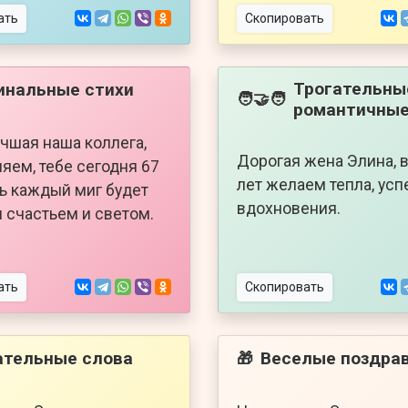
ать
Скопировать
Трогательны
инальные стихи
🧑‍🤝‍🧑
романтичные
учшая наша коллега,
Дорогая жена Элина, в
яем, тебе сегодня 67
лет желаем тепла, усп
ть каждый миг будет
вдохновения.
 счастьем и светом.
ать
Скопировать
ательные слова
Веселые поздра
🎁