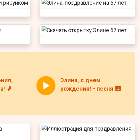
ния,
Элина, с днем
! 🎵
рождения! - песня 🎹