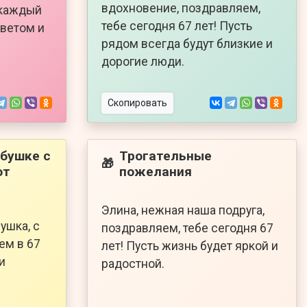
вдохновение, поздравляем,
 каждый
тебе сегодня 67 лет! Пусть
светом и
рядом всегда будут близкие и
дорогие люди.
Скопировать
бушке с
Трогательные
🎁
от
пожелания
Элина, нежная наша подруга,
ушка, с
поздравляем, тебе сегодня 67
ем в 67
лет! Пусть жизнь будет яркой и
и
радостной.