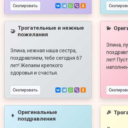
Скопировать
Скопиров
Трогательные и нежные
Ориг
💫
🤝
пожелания
Элина, л
Элина, нежная наша сестра,
поздравл
поздравляем, тебе сегодня 67
лет! Пус
лет! Желаем крепкого
наполнен
здоровья и счастья.
Скопировать
Скопиров
Оригинальные
Трог
🎉
👦
поздравления