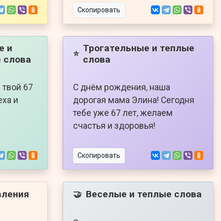
Скопировать
е и
Трогательные и теплые
⭐
 слова
слова
 твой 67
С днём рождения, наша
еха и
дорогая мама Элина! Сегодня
тебе уже 67 лет, желаем
счастья и здоровья!
Скопировать
вления
Веселые и теплые слова
🤝