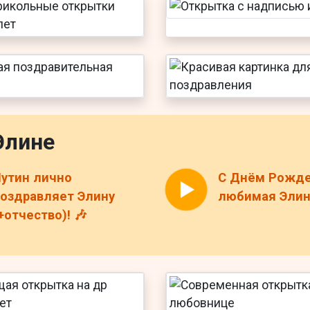
Элине
утин лично
С Днём Рожде
оздравляет Элину
любимая Элина
+отчество)! 🎶