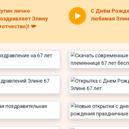
утин лично
С Днём Рожде
оздравляет Элину
любимая Элин
+отчество)! 📯