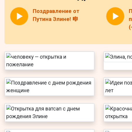
Поздравление от
П
Путина Элине! 🎼
п
(