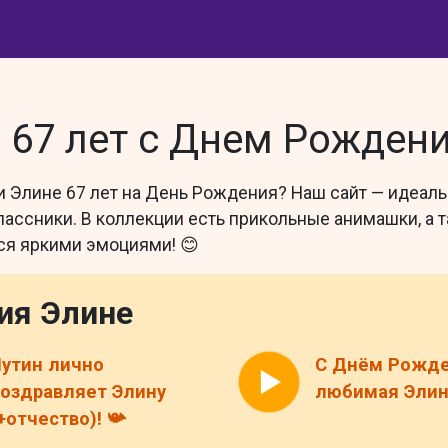
 67 лет с Днем Рожден
ки Элине 67 лет на День Рождения? Наш сайт — идеаль
классники. В коллекции есть прикольные анимашки, а 
ся яркими эмоциями! 😊
ия Элине
утин лично
С Днём Рожде
оздравляет Элину
любимая Элина
+отчество)! 📯