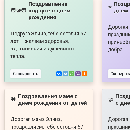
Поздравления
Поздр
⭐
подруге с днем
днем
🧑‍🤝‍🧑
рождения
Дорогая 
Подруга Элина, тебе сегодня 67
праздник
лет — желаем здоровья,
принесёт
вдохновения и душевного
добра.
тепла.
Скопировать
Скопиров
Поздравления маме с
Позд
🎁
🤝
днем рождения от детей
с дн
Дорогая мама Элина,
Дорогая 
поздравляем, тебе сегодня 67
праздник