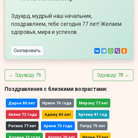
Эдуард, мудрый наш начальник,
поздравляем, тебе сегодня 77 лет! Желаем
здоровья, мира и успехов.
Скопировать
← Эдуарду 76
Эдуарду 78 →
Поздравления с близкими возрастами:
Дарье 80 лет
Ирине 74 года
Мирону 77 лет
Алене 72 года
Адаму 80 лет
Артему 81 год
Регине 77 лет
Арине 73 года
Петру 75 лет
Дарине 72 года
Артуру 76 лет
Илоне 77 лет