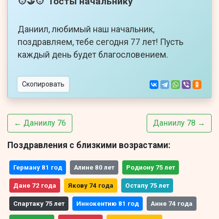
Тосты начальнику
🧑‍🤝‍🧑
Даниил, любимый наш начальник,
поздравляем, тебе сегодня 77 лет! Пусть
каждый день будет благословением.
Скопировать
← Даниилу 76
Даниилу 78 →
Поздравления с близкими возрастами:
Герману 81 год
Алине 80 лет
Родиону 75 лет
Дане 72 года
Якову 74 года
Остапу 75 лет
Спартаку 75 лет
Иннокентию 81 год
Анне 74 года