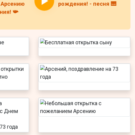
 Арсению
рождения! - песня 🎹
ия! 📯