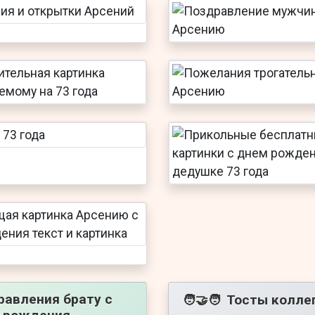
равления брату с
Тосты колле
🧑‍🤝‍🧑