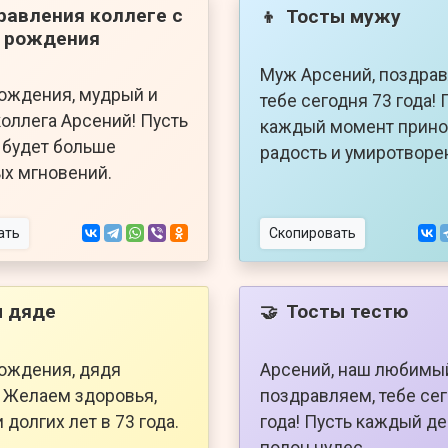
равления коллеге с
Тосты мужу
👦
 рождения
Муж Арсений, поздрав
ождения, мудрый и
тебе сегодня 73 года! 
оллега Арсений! Пусть
каждый момент прино
а будет больше
радость и умиротворе
х мгновений.
ать
Скопировать
 дяде
Тосты тестю
🤝
ождения, дядя
Арсений, наш любимый
 Желаем здоровья,
поздравляем, тебе се
 долгих лет в 73 года.
года! Пусть каждый де
полон чудес.