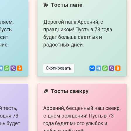
Тосты папе
💫
ляем,
Дорогой папа Арсений, с
Пусть
праздником! Пусть в 73 года
сит
будет больше светлых и
ние.
радостных дней.
Скопировать
Тосты свекру
🎉
 тесть,
Арсений, бесценный наш свекр,
годня 73
с днём рождения! Пусть в 73
нь будет
года будет много улыбок и
добрых событий.