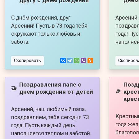
другу с днем рождения
днем
С днём рождения, друг
Арсений,
Арсений! Пусть в 73 года тебя
поздравл
окружают только любовь и
года! Пу
забота.
наполнен
Скопировать
Скопиров
Поздравления папе с
Позд
🤝
днем рождения от детей
крес
🎉
крес
Арсений, наш любимый папа,
Крестный
поздравляем, тебе сегодня 73
года жел
года! Пусть каждый день
благопол
наполняется теплом и заботой.