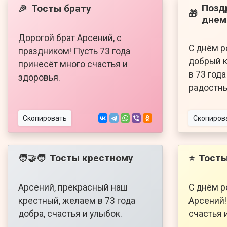
Позд
Тосты брату
🎉
🎁
днем
Дорогой брат Арсений, с
С днём р
праздником! Пусть 73 года
добрый к
принесёт много счастья и
в 73 год
здоровья.
радостны
Скопировать
Скопиров
Тосты крестному
Тосты
🧑‍🤝‍🧑
⭐
Арсений, прекрасный наш
С днём р
крестный, желаем в 73 года
Арсений!
добра, счастья и улыбок.
счастья и