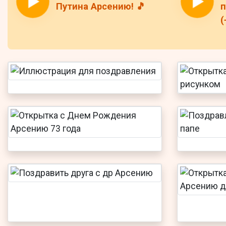
Путина Арсению! 🎵
п
(