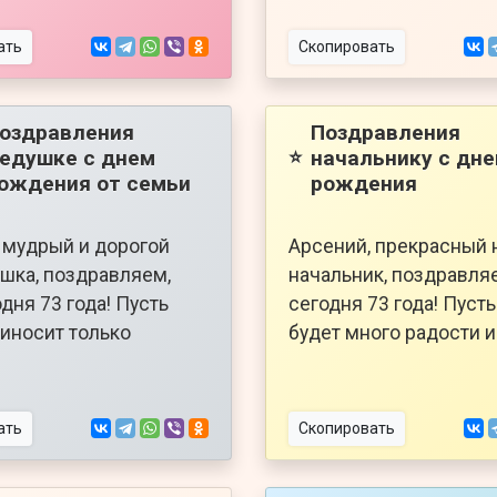
ать
Скопировать
оздравления
Поздравления
едушке с днем
начальнику с дн
⭐
ождения от семьи
рождения
 мудрый и дорогой
Арсений, прекрасный 
шка, поздравляем,
начальник, поздравляе
дня 73 года! Пусть
сегодня 73 года! Пуст
иносит только
будет много радости и
ать
Скопировать