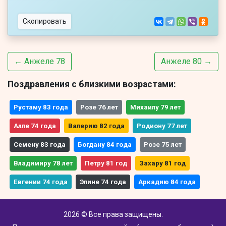
Скопировать
← Анжеле 78
Анжеле 80 →
Поздравления с близкими возрастами:
Рустаму 83 года
Розе 76 лет
Михаилу 79 лет
Алле 74 года
Валерию 82 года
Родиону 77 лет
Семену 83 года
Богдану 84 года
Розе 75 лет
Владимиру 78 лет
Петру 81 год
Захару 81 год
Евгении 74 года
Элине 74 года
Аркадию 84 года
2026 © Все права защищены.