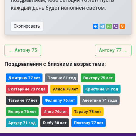
поздравляем, тебе сегодня 76 лет! Пусть
каждый день будет наполнен светом.
Скопировать
← Антону 75
Антону 77 →
Поздравления с близкими возрастами:
Дмитрию 77 лет
Полине 81 год
Виктору 75 лет
Екатерине 73 года
Алисе 78 лет
Кристине 81 год
Татьяне 77 лет
Филиппу 76 лет
Алевтине 74 года
Венере 76 лет
Инне 76 лет
Тарасу 78 лет
Артуру 71 год
Глебу 80 лет
Платону 77 лет