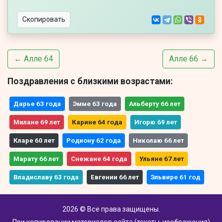
Скопировать
← Алле 64
Алле 66 →
Поздравления с близкими возрастами:
Дарье 63 года
Эмме 63 года
Альберту 66 лет
Милане 69 лет
Карине 64 года
Игорю 69 лет
Кларе 60 лет
Родиону 62 года
Николаю 66 лет
Марату 66 лет
Снежане 64 года
Ульяне 67 лет
Владиславу 63 года
Евгении 66 лет
Эльвире 61 год
2026 © Все права защищены.